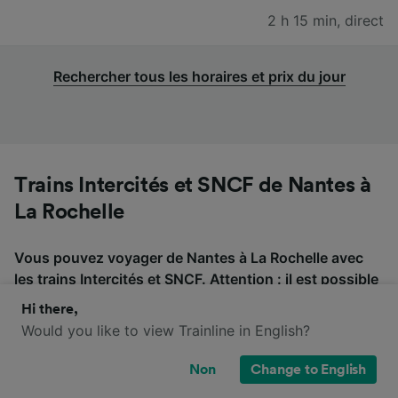
2 h 15 min
,
direct
Rechercher tous les horaires et prix du jour
Trains Intercités et SNCF de Nantes à
La Rochelle
Vous pouvez voyager de Nantes à La Rochelle avec
les trains Intercités et SNCF. Attention : il est possible
que le trajet soit desservi par différentes compagnies
Hi there,
de train et que des changements soient prévus.
Would you like to view Trainline in English?
Vérifiez donc bien si vous devez prendre une
correspondance avant d'acheter vos billets de train.
Non
Change to English