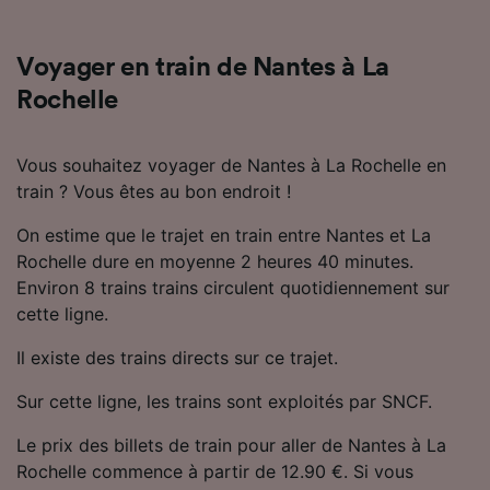
Utiliser des données de géolocalisation
précises. Analyser activement les
caractéristiques de l’appareil pour
Voyager en train de Nantes à La
l’identification. Stocker et/ou accéder à des
Rochelle
informations sur un appareil. Publicités et
contenu personnalisés, mesure de
performance des publicités et du contenu,
Vous souhaitez voyager de Nantes à La Rochelle en
études d’audience et développement de
train ? Vous êtes au bon endroit !
services.
Liste de nos partenaires (fournisseurs)
On estime que le trajet en train entre Nantes et La
Rochelle dure en moyenne 2 heures 40 minutes.
Environ 8 trains trains circulent quotidiennement sur
cette ligne.
Il existe des trains directs sur ce trajet.
Sur cette ligne, les trains sont exploités par SNCF.
Le prix des billets de train pour aller de Nantes à La
Rochelle commence à partir de 12.90 €. Si vous