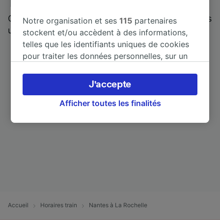
Trainline : l'avis de nos clients
Qui mieux pour parler de nous, que ceux qui nous
Notre organisation et ses
115
partenaires
utilisent ?
stockent et/ou accèdent à des informations,
telles que les identifiants uniques de cookies
pour traiter les données personnelles, sur un
appareil. Vous pouvez accepter ou gérer vos
préférences, notamment en exerçant votre
J'accepte
droit d’opposition à l’intérêt légitime, en
cliquant ci-dessous ou à tout moment sur la
Afficher toutes les finalités
page de la politique de confidentialité. Ces
préférences seront signalées à nos partenaires
et n’affecteront pas les données de navigation.
Vos données ne seront pas utilisées à des fins
de traçage si vous nous avez demandé de ne
pas vous tracer.
Nos équipes ainsi que nos partenaires
externes, traitent des données selon les
Accueil
Horaires train
Nantes à La Rochelle
finalités suivantes :