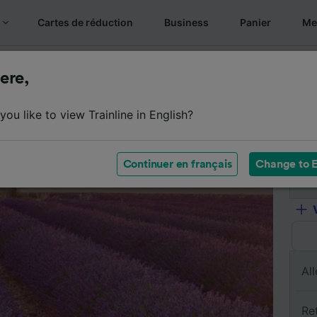
Cartes de réduction
Business
Panier
Mes
s billets
Résumé du trajet
Horaires
Billets pas chers
ere,
ou like to view Trainline in English?
De
Continuer en français
Change to E
À
All
Re