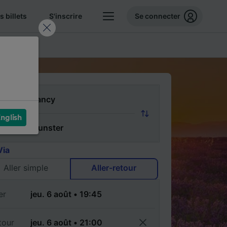
 billets
S'inscrire
Se connecter
FAQ
nglish
Via
Aller simple
Aller-retour
er
tour