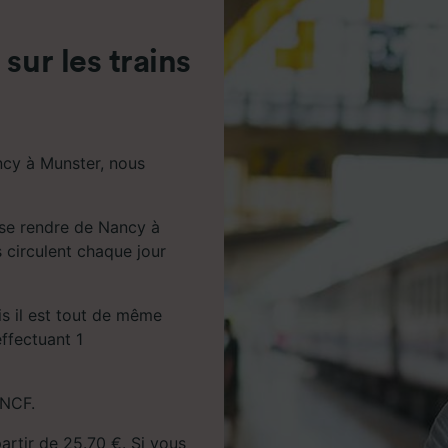
de performance des publicités et du contenu, études d’aud
pement de services.
sur les trains
e nos partenaires (fournisseurs)
ncy à Munster, nous
 se rendre de Nancy à
s circulent chaque jour
ais il est tout de même
ffectuant 1
SNCF.
partir de 25.70 €. Si vous