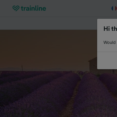
Acheter de
Hi th
Would y