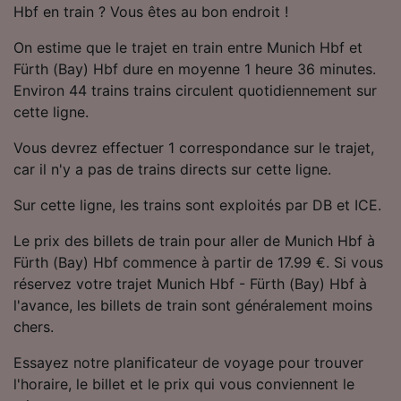
Hbf en train ? Vous êtes au bon endroit !
Utiliser des données de géolocalisation
précises. Analyser activement les
On estime que le trajet en train entre Munich Hbf et
caractéristiques de l’appareil pour
l’identification. Stocker et/ou accéder à des
Fürth (Bay) Hbf dure en moyenne 1 heure 36 minutes.
informations sur un appareil. Publicités et
Environ 44 trains trains circulent quotidiennement sur
contenu personnalisés, mesure de
cette ligne.
performance des publicités et du contenu,
études d’audience et développement de
Vous devrez effectuer 1 correspondance sur le trajet,
services.
car il n'y a pas de trains directs sur cette ligne.
Liste de nos partenaires (fournisseurs)
Sur cette ligne, les trains sont exploités par DB et ICE.
Le prix des billets de train pour aller de Munich Hbf à
Fürth (Bay) Hbf commence à partir de 17.99 €. Si vous
réservez votre trajet Munich Hbf - Fürth (Bay) Hbf à
l'avance, les billets de train sont généralement moins
chers.
Essayez notre planificateur de voyage pour trouver
l'horaire, le billet et le prix qui vous conviennent le