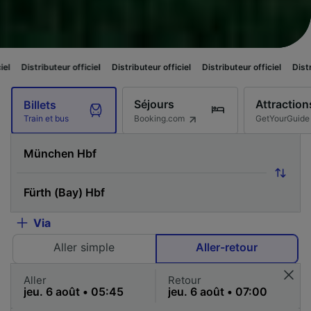
eur officiel
Distributeur officiel
Distributeur officiel
Distributeur officie
Séjours
Attraction
Billets
Booking.com
GetYourGuide
Train et bus
Via
Aller simple
Aller-retour
Aller
Retour