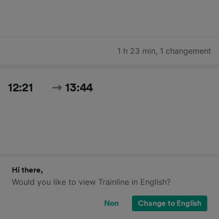
1 h 23 min
,
1 changement
12:21
13:44
Hi there,
1 h 23 min
,
1 changement
Would you like to view Trainline in English?
Non
Change to English
12:45
14:10