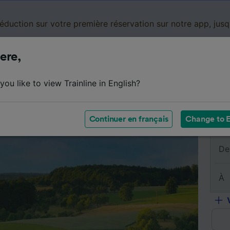
réduction sur votre première réservation sur notre app, jus
ere,
Cartes de réduction
Business
Panier
Mes
ou like to view Trainline in English?
sumé du trajet
Horaires
Classes
Services à bord
Continuer en français
Change to E
De
À