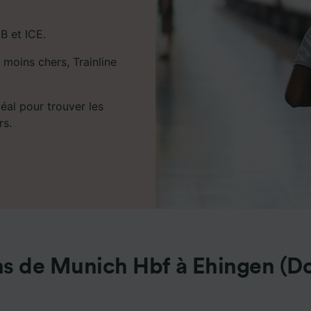
B et ICE.
 moins chers, Trainline
déal pour trouver les
rs.
ns de Munich Hbf à Ehingen (D