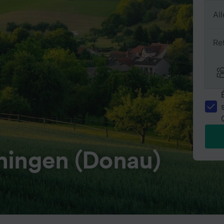
All
Re
hingen (Donau)