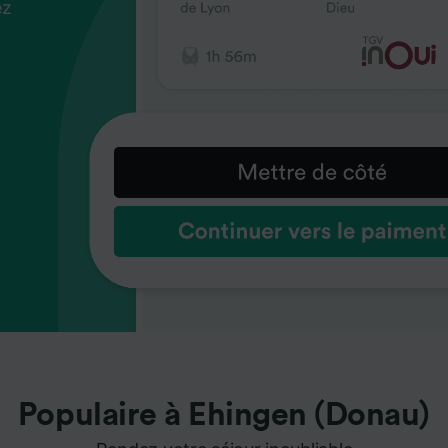
ez
us
ez
us
ez
us
s
s
s
Populaire à Ehingen (Donau)