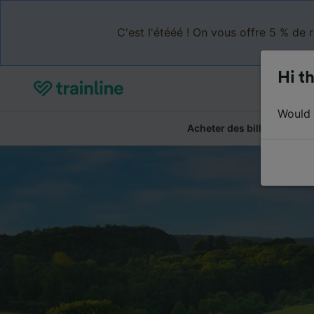
C'est l'étééé ! On vous offre 5 % de 
Hi th
Would y
Acheter des billets
Ré