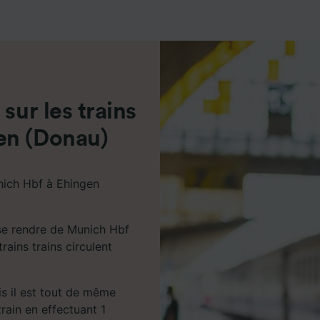
de performance des publicités et du contenu, études d’aud
pement de services.
e nos partenaires (fournisseurs)
sur les trains
en (Donau)
nich Hbf à Ehingen
se rendre de Munich Hbf
ains trains circulent
ais il est tout de même
rain en effectuant 1