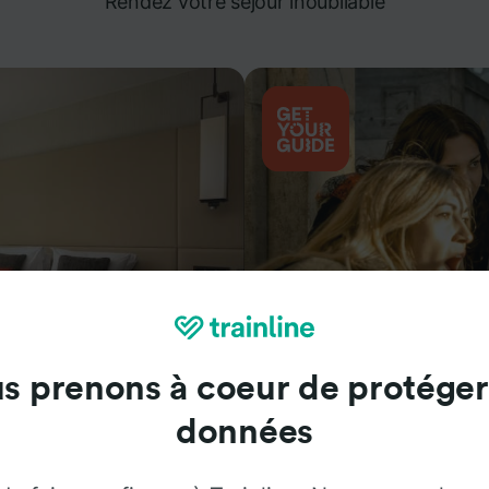
Rendez votre séjour inoubliable
s prenons à coeur de protéger
Attractions
données