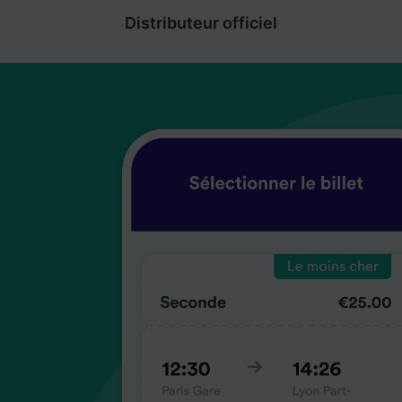
Distributeur officiel
coup
coup
coup