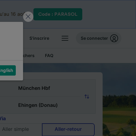
qu'au 16 août.
Code : PARASOL
 billets
S'inscrire
Se connecter
Billets pas chers
FAQ
nglish
Via
Aller simple
Aller-retour