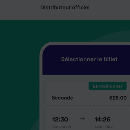
Distributeur officiel
coup
coup
coup