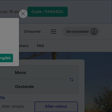
qu'au 16 août.
Code : PARASOL
 billets
S'inscrire
Se connecter
Billets pas chers
FAQ
nglish
Via
Aller simple
Aller-retour