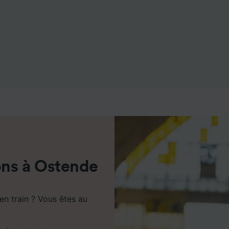
de performance des publicités et du contenu, études d’aud
pement de services.
e nos partenaires (fournisseurs)
ons à Ostende
n train ? Vous êtes au