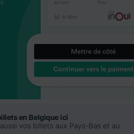
ez
us
ez
us
ez
us
s
s
s
llets en Belgique ici
ussi vos billets aux Pays-Bas et au