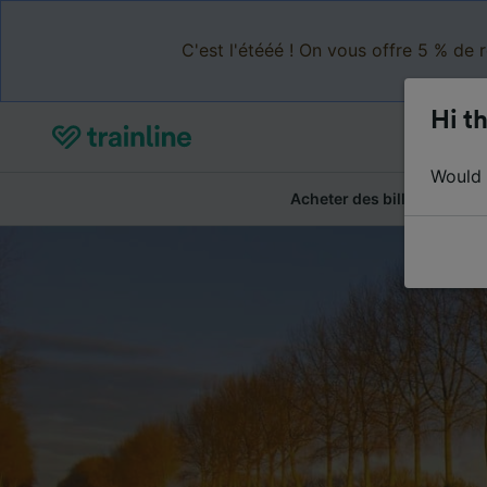
C'est l'étééé ! On vous offre 5 % de 
Hi th
Would y
Acheter des billets
Ré