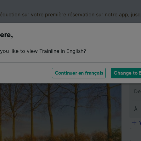
réduction sur votre première réservation sur notre app, jus
ere,
Cartes de réduction
Business
Panier
Mes
ou like to view Trainline in English?
sumé du trajet
Horaires
Classes
Services à bord
Continuer en français
Change to E
De
À