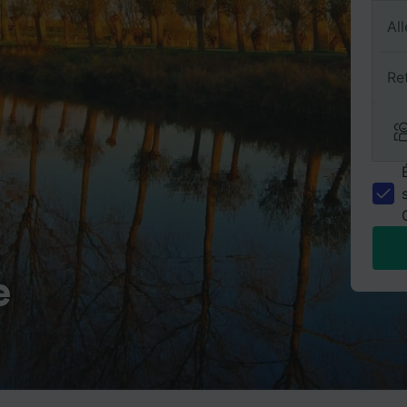
All
Re
e