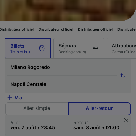
iel
Distributeur officiel
Distributeur officiel
Distributeur officiel
Distr
Séjours
Attraction
Billets
Booking.com
GetYourGuide
Train et bus
Via
Aller simple
Aller-retour
Aller
Retour