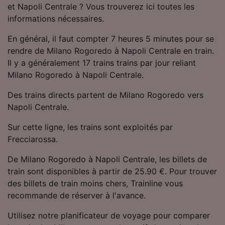
et Napoli Centrale ? Vous trouverez ici toutes les
Utiliser des données de géolocalisation
précises. Analyser activement les
informations nécessaires.
caractéristiques de l’appareil pour
l’identification. Stocker et/ou accéder à des
En général, il faut compter 7 heures 5 minutes pour se
informations sur un appareil. Publicités et
rendre de Milano Rogoredo à Napoli Centrale en train.
contenu personnalisés, mesure de
Il y a généralement 17 trains trains par jour reliant
performance des publicités et du contenu,
Milano Rogoredo à Napoli Centrale.
études d’audience et développement de
services.
Des trains directs partent de Milano Rogoredo vers
Napoli Centrale.
Liste de nos partenaires (fournisseurs)
Sur cette ligne, les trains sont exploités par
Frecciarossa.
De Milano Rogoredo à Napoli Centrale, les billets de
train sont disponibles à partir de 25.90 €. Pour trouver
des billets de train moins chers, Trainline vous
recommande de réserver à l'avance.
Utilisez notre planificateur de voyage pour comparer