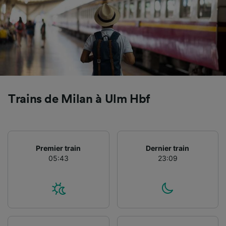
Utiliser des données de géolocalisation
précises. Analyser activement les
caractéristiques de l’appareil pour
l’identification. Stocker et/ou accéder à des
informations sur un appareil. Publicités et
contenu personnalisés, mesure de
performance des publicités et du contenu,
études d’audience et développement de
services.
Trains de Milan à Ulm Hbf
Liste de nos partenaires (fournisseurs)
Premier train
Dernier train
05:43
23:09