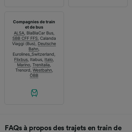
Compagnies de train
et de bus
ALSA
,
BlaBlaCar Bus
,
SBB CFF FFS
,
Calanda
Viaggi (Bus)
,
Deutsche
Bahn
,
Eurolines_Switzerland
,
Flixbus
,
Itabus
,
Italo
,
Marino
,
Trenitalia
,
Trenord
,
Westbahn
,
ÖBB
FAQs à propos des trajets en train de