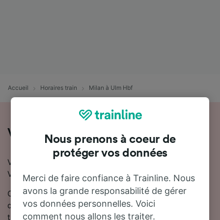
Accueil
Horaires train
Milan à Ulm Hbf
Voyager en train de Milan à Ulm Hbf
Nous prenons à coeur de
protéger vos données
Vous souhaitez voyager de Milan à Ulm Hbf en train ?
Vous êtes au bon endroit !
Merci de faire confiance à Trainline. Nous
avons la grande responsabilité de gérer
On estime que le trajet en train entre Milan et Ulm Hbf
vos données personnelles. Voici
dure en moyenne 8 heures 44 minutes. Environ 55
comment nous allons les traiter.
trains trains circulent quotidiennement sur cette ligne.