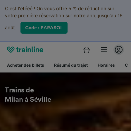
C'est l'étééé ! On vous offre 5 % de réduction sur
votre première réservation sur notre app, jusqu'au 16
août.
Code : PARASOL
Acheter des billets
Résumé du trajet
Horaires
Cl
Trains de
Milan à Séville