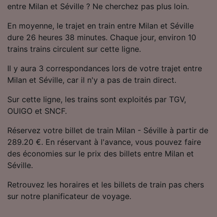
entre Milan et Séville ? Ne cherchez pas plus loin.
Utiliser des données de géolocalisation
précises. Analyser activement les
En moyenne, le trajet en train entre Milan et Séville
caractéristiques de l’appareil pour
l’identification. Stocker et/ou accéder à des
dure 26 heures 38 minutes. Chaque jour, environ 10
informations sur un appareil. Publicités et
trains trains circulent sur cette ligne.
contenu personnalisés, mesure de
performance des publicités et du contenu,
Il y aura 3 correspondances lors de votre trajet entre
études d’audience et développement de
Milan et Séville, car il n'y a pas de train direct.
services.
Sur cette ligne, les trains sont exploités par TGV,
Liste de nos partenaires (fournisseurs)
OUIGO et SNCF.
Réservez votre billet de train Milan - Séville à partir de
289.20 €. En réservant à l'avance, vous pouvez faire
des économies sur le prix des billets entre Milan et
Séville.
Retrouvez les horaires et les billets de train pas chers
sur notre planificateur de voyage.