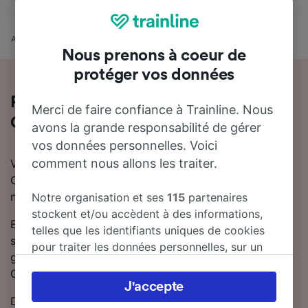
Accueil
Horaires train
Milan à Genève Cornavin
Nous prenons à coeur de
protéger vos données
Prendre le train de Milan à Genève
Merci de faire confiance à Trainline. Nous
Cornavin
avons la grande responsabilité de gérer
vos données personnelles. Voici
comment nous allons les traiter.
Vous pensez à prendre le train entre Milan et Genève
Cornavin ? Vous trouverez ici toutes les informations
nécessaires.
Notre organisation et ses
115
partenaires
stockent et/ou accèdent à des informations,
En général, il faut compter 8 heures 35 minutes pour
telles que les identifiants uniques de cookies
se rendre de Milan à Genève Cornavin en train. Il y a
pour traiter les données personnelles, sur un
généralement 38 trains trains par jour reliant Milan à
appareil. Vous pouvez accepter ou gérer vos
Genève Cornavin.
préférences, notamment en exerçant votre
J'accepte
droit d’opposition à l’intérêt légitime, en
Des trains directs partent de Milan vers Genève