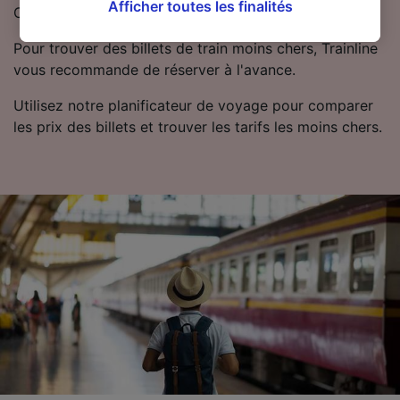
cliquant ci-dessous ou à tout moment sur la
Afficher toutes les finalités
Cornavin.
page de la politique de confidentialité. Ces
Pour trouver des billets de train moins chers, Trainline
préférences seront signalées à nos partenaires
vous recommande de réserver à l'avance.
et n’affecteront pas les données de navigation.
Vos données ne seront pas utilisées à des fins
Utilisez notre planificateur de voyage pour comparer
de traçage si vous nous avez demandé de ne
les prix des billets et trouver les tarifs les moins chers.
pas vous tracer.
Nos équipes ainsi que nos partenaires
externes, traitent des données selon les
finalités suivantes :
Utiliser des données de géolocalisation
précises. Analyser activement les
caractéristiques de l’appareil pour
l’identification. Stocker et/ou accéder à des
informations sur un appareil. Publicités et
contenu personnalisés, mesure de
performance des publicités et du contenu,
études d’audience et développement de
services.