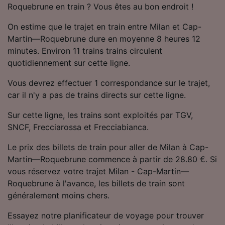
Roquebrune en train ? Vous êtes au bon endroit !
Utiliser des données de géolocalisation
précises. Analyser activement les
On estime que le trajet en train entre Milan et Cap-
caractéristiques de l’appareil pour
l’identification. Stocker et/ou accéder à des
Martin—Roquebrune dure en moyenne 8 heures 12
informations sur un appareil. Publicités et
minutes. Environ 11 trains trains circulent
contenu personnalisés, mesure de
quotidiennement sur cette ligne.
performance des publicités et du contenu,
études d’audience et développement de
Vous devrez effectuer 1 correspondance sur le trajet,
services.
car il n'y a pas de trains directs sur cette ligne.
Liste de nos partenaires (fournisseurs)
Sur cette ligne, les trains sont exploités par TGV,
SNCF, Frecciarossa et Frecciabianca.
Le prix des billets de train pour aller de Milan à Cap-
Martin—Roquebrune commence à partir de 28.80 €. Si
vous réservez votre trajet Milan - Cap-Martin—
Roquebrune à l'avance, les billets de train sont
généralement moins chers.
Essayez notre planificateur de voyage pour trouver