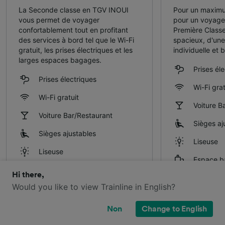
La Seconde classe en TGV INOUI
Pour un maximu
vous permet de voyager
pour un voyag
confortablement tout en profitant
Première Classe
des services à bord tel que le Wi-Fi
spacieux, d'une
gratuit, les prises électriques et les
individuelle et 
larges espaces bagages.
Prises él
Prises électriques
Wi-Fi grat
Wi-Fi gratuit
Voiture B
Voiture Bar/Restaurant
Sièges aj
Sièges ajustables
Liseuse
Liseuse
Espace b
Espace bagages
Hi there,
Plus d'es
Would you like to view Trainline in English?
Plus d'espace
Espace c
Espace calme
Non
Change to English
Accès au
Accès au lounge