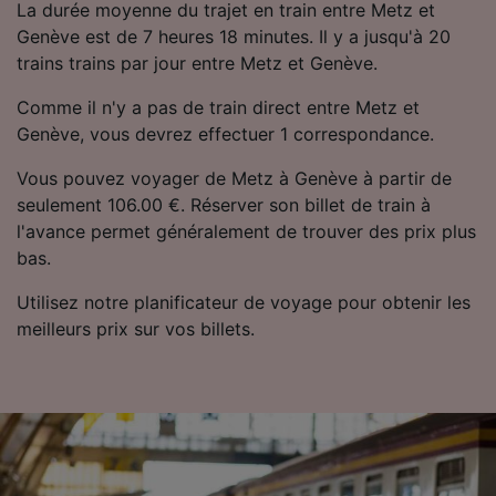
La durée moyenne du trajet en train entre Metz et
précises. Analyser activement les
caractéristiques de l’appareil pour
Genève est de 7 heures 18 minutes. Il y a jusqu'à 20
l’identification. Stocker et/ou accéder à des
trains trains par jour entre Metz et Genève.
informations sur un appareil. Publicités et
contenu personnalisés, mesure de
Comme il n'y a pas de train direct entre Metz et
performance des publicités et du contenu,
Genève, vous devrez effectuer 1 correspondance.
études d’audience et développement de
services.
Vous pouvez voyager de Metz à Genève à partir de
seulement 106.00 €. Réserver son billet de train à
Liste de nos partenaires (fournisseurs)
l'avance permet généralement de trouver des prix plus
bas.
Utilisez notre planificateur de voyage pour obtenir les
meilleurs prix sur vos billets.