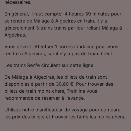
nécessaires.
Utiliser des données de géolocalisation
précises. Analyser activement les
En général, il faut compter 4 heures 39 minutes pour
caractéristiques de l’appareil pour
se rendre de Málaga à Algeciras en train. Il y a
l’identification. Stocker et/ou accéder à des
généralement 3 trains trains par jour reliant Málaga à
informations sur un appareil. Publicités et
contenu personnalisés, mesure de
Algeciras.
performance des publicités et du contenu,
études d’audience et développement de
Vous devrez effectuer 1 correspondance pour vous
services.
rendre à Algeciras, car il n'y a pas de train direct.
Liste de nos partenaires (fournisseurs)
Les trains Renfe circulent sur cette ligne.
De Málaga à Algeciras, les billets de train sont
disponibles à partir de 30.60 €. Pour trouver des
billets de train moins chers, Trainline vous
recommande de réserver à l'avance.
Utilisez notre planificateur de voyage pour comparer
les prix des billets et trouver les tarifs les moins chers.