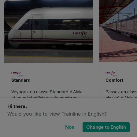
Standard
Comfort
Voyagez en classe Standard d'Alvia
Passez en class
et vous bénéficierez de nombreux
classe) d'Alvia 
équipements, notamment la
plus confortabl
Hi there,
climatisation, des prises électriques
plus généreux p
Would you like to view Trainline in English?
et des repose-pieds.
Espace b
Non
Change to English
Espace bagages
Prises él