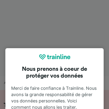
Nous prenons à coeur de
protéger vos données
Accueil
Horaires train
Lyon Perrache à Villefranche-sur-Saône
Merci de faire confiance à Trainline. Nous
avons la grande responsabilité de gérer
vos données personnelles. Voici
Toutes les informations sur les trains
comment nous allons les traiter.