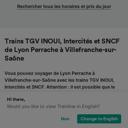
Rechercher tous les horaires et prix du jour
Trains TGV INOUI, Intercités et SNCF
de Lyon Perrache à Villefranche-sur-
Saône
Vous pouvez voyager de Lyon Perrache à
Villefranche-sur-Saône avec les trains TGV INOUI,
Intercités et SNCF. Attention : il est possible que le
trajet soit desservi par différentes compagnies de
Hi there,
train et que des changements soient prévus. Vérifiez
Would you like to view Trainline in English?
donc bien si vous devez prendre une correspondance
avant d'acheter vos billets de train.
Non
Change to English