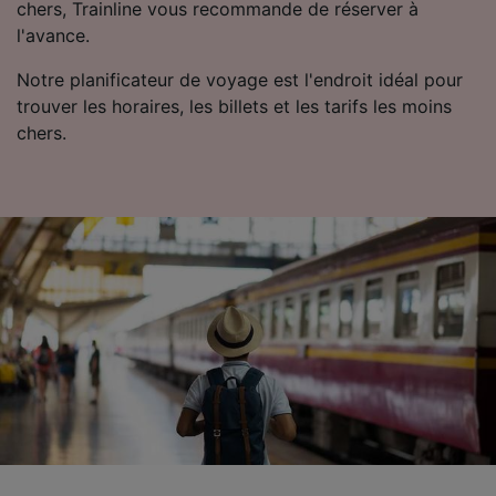
chers, Trainline vous recommande de réserver à
Utiliser des données de géolocalisation
l'avance.
précises. Analyser activement les
caractéristiques de l’appareil pour
Notre planificateur de voyage est l'endroit idéal pour
l’identification. Stocker et/ou accéder à des
trouver les horaires, les billets et les tarifs les moins
informations sur un appareil. Publicités et
contenu personnalisés, mesure de
chers.
performance des publicités et du contenu,
études d’audience et développement de
services.
Liste de nos partenaires (fournisseurs)