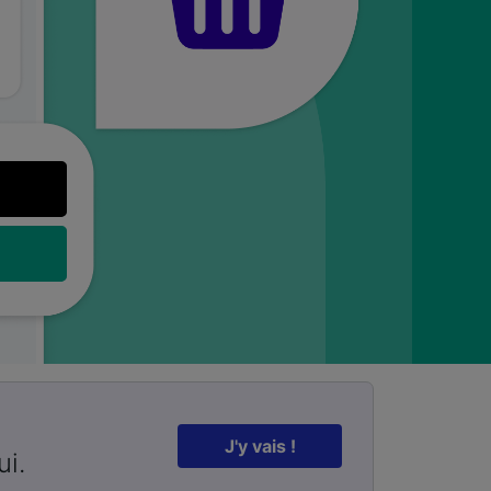
J'y vais !
ui.