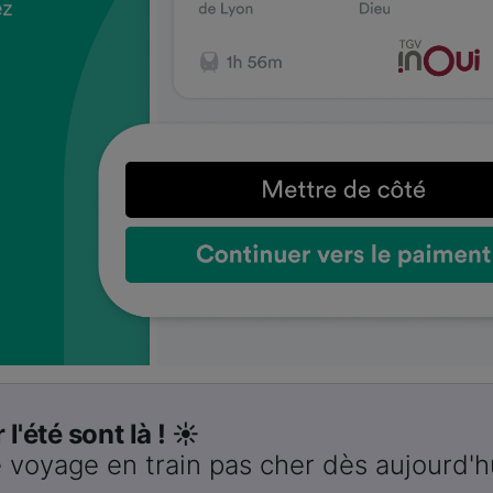
ez
us
ez
us
ez
us
s
s
s
 l'été sont là ! ☀️
 voyage en train pas cher dès aujourd'h