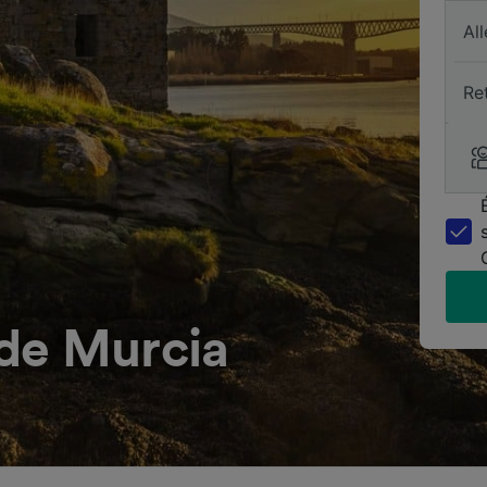
All
Re
de Murcia