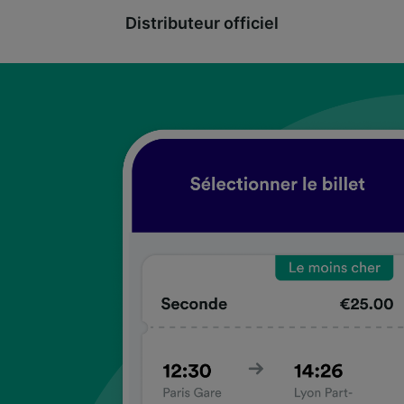
Distributeur officiel
coup
coup
coup