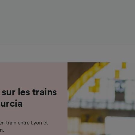
de performance des publicités et du contenu, études d’aud
pement de services.
e nos partenaires (fournisseurs)
 sur les trains
urcia
en train entre Lyon et
n.