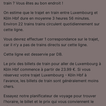
train ? Vous êtes au bon endroit !
Utiliser des données de géolocalisation
précises. Analyser activement les
On estime que le trajet en train entre Luxembourg et
caractéristiques de l’appareil pour
l’identification. Stocker et/ou accéder à des
Köln Hbf dure en moyenne 3 heures 56 minutes.
informations sur un appareil. Publicités et
Environ 22 trains trains circulent quotidiennement sur
contenu personnalisés, mesure de
cette ligne.
performance des publicités et du contenu,
études d’audience et développement de
Vous devrez effectuer 1 correspondance sur le trajet,
services.
car il n'y a pas de trains directs sur cette ligne.
Liste de nos partenaires (fournisseurs)
Cette ligne est desservie par DB.
Le prix des billets de train pour aller de Luxembourg à
Köln Hbf commence à partir de 23.99 €. Si vous
réservez votre trajet Luxembourg - Köln Hbf à
l'avance, les billets de train sont généralement moins
chers.
Essayez notre planificateur de voyage pour trouver
l'horaire, le billet et le prix qui vous conviennent le