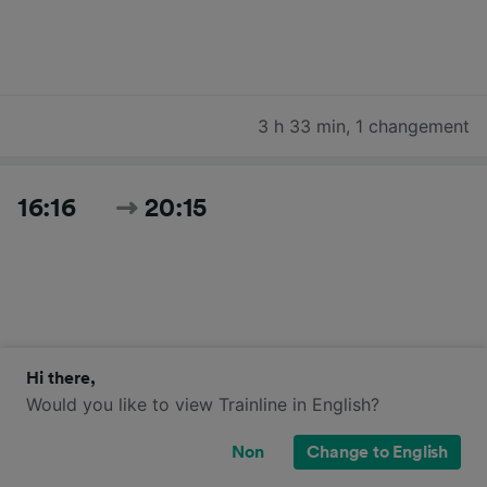
3 h 33 min
,
1 changement
16:16
20:15
Hi there,
Would you like to view Trainline in English?
3 h 59 min
,
1 changement
Non
Change to English
Rechercher tous les horaires et prix du jour