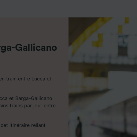
de performance des publicités et du contenu, études d’aud
pement de services.
e nos partenaires (fournisseurs)
rga-Gallicano
en train entre Lucca et
ucca et Barga-Gallicano
ains trains par jour entre
cet itinéraire reliant