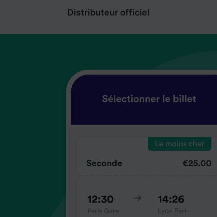
Distributeur officiel
coup
coup
coup