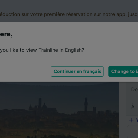
réduction sur votre première réservation sur notre app, jus
ere,
Cartes de réduction
Business
Panier
Mes
ou like to view Trainline in English?
sumé du trajet
Horaires
Classes
Services à bord
Continuer en français
Change to E
De
À