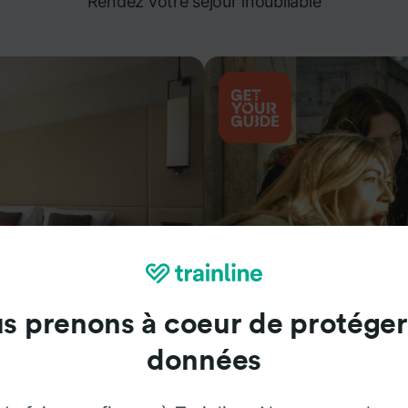
Rendez votre séjour inoubliable
s prenons à coeur de protéger
Attractions
données