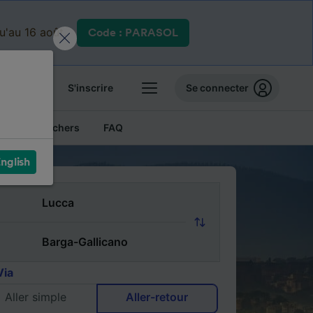
qu'au 16 août.
Code : PARASOL
 billets
S'inscrire
Se connecter
Billets pas chers
FAQ
nglish
Via
Aller simple
Aller-retour