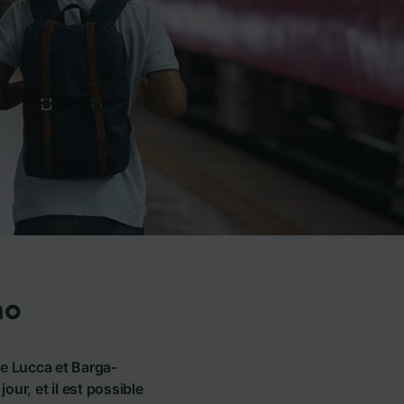
no
re Lucca et Barga-
our, et il est possible