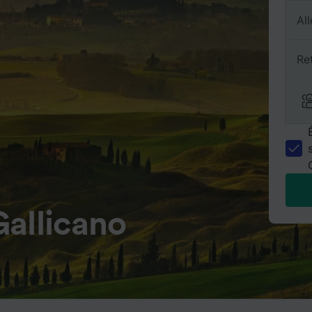
All
Re
allicano