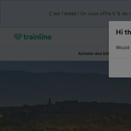
C'est l'étééé ! On vous offre 5 % de 
Hi th
Would y
Acheter des billets
Ré