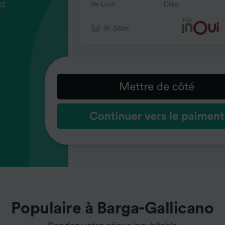
ez
us
ez
us
ez
us
s
s
s
Populaire à Barga-Gallicano