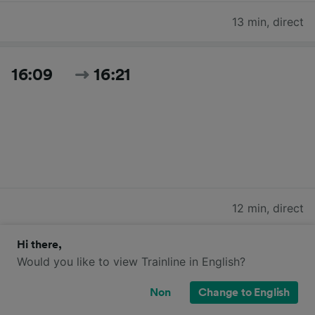
13 min
,
direct
16:09
16:21
12 min
,
direct
Hi there,
17:09
17:18
Would you like to view Trainline in English?
Non
Change to English