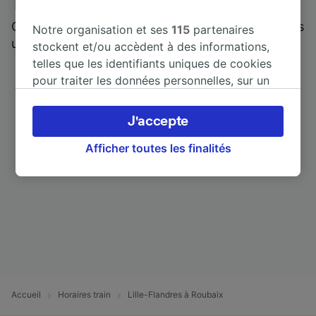
Trainline : l'avis de nos clients
Qui mieux pour parler de nous, que ceux qui nous
Notre organisation et ses
115
partenaires
utilisent ?
stockent et/ou accèdent à des informations,
telles que les identifiants uniques de cookies
pour traiter les données personnelles, sur un
appareil. Vous pouvez accepter ou gérer vos
préférences, notamment en exerçant votre
J'accepte
droit d’opposition à l’intérêt légitime, en
cliquant ci-dessous ou à tout moment sur la
Afficher toutes les finalités
page de la politique de confidentialité. Ces
préférences seront signalées à nos partenaires
et n’affecteront pas les données de navigation.
Vos données ne seront pas utilisées à des fins
de traçage si vous nous avez demandé de ne
pas vous tracer.
Nos équipes ainsi que nos partenaires
externes, traitent des données selon les
Accueil
Horaires train
Lille-Flandres à Roubaix
finalités suivantes :