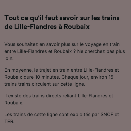
Utiliser des données de géolocalisation
précises. Analyser activement les
caractéristiques de l’appareil pour
Tout ce qu'il faut savoir sur les trains
l’identification. Stocker et/ou accéder à des
de Lille-Flandres à Roubaix
informations sur un appareil. Publicités et
contenu personnalisés, mesure de
performance des publicités et du contenu,
Vous souhaitez en savoir plus sur le voyage en train
études d’audience et développement de
entre Lille-Flandres et Roubaix ? Ne cherchez pas plus
services.
loin.
Liste de nos partenaires (fournisseurs)
En moyenne, le trajet en train entre Lille-Flandres et
Roubaix dure 10 minutes. Chaque jour, environ 15
trains trains circulent sur cette ligne.
Il existe des trains directs reliant Lille-Flandres et
Roubaix.
Les trains de cette ligne sont exploités par SNCF et
TER.