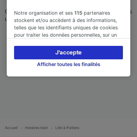
Trainline : l'avis de nos clients
Qui mieux pour parler de nous, que ceux qui nous
Notre organisation et ses
115
partenaires
utilisent ?
stockent et/ou accèdent à des informations,
telles que les identifiants uniques de cookies
pour traiter les données personnelles, sur un
appareil. Vous pouvez accepter ou gérer vos
préférences, notamment en exerçant votre
J'accepte
droit d’opposition à l’intérêt légitime, en
cliquant ci-dessous ou à tout moment sur la
Afficher toutes les finalités
page de la politique de confidentialité. Ces
préférences seront signalées à nos partenaires
et n’affecteront pas les données de navigation.
Vos données ne seront pas utilisées à des fins
de traçage si vous nous avez demandé de ne
pas vous tracer.
Nos équipes ainsi que nos partenaires
externes, traitent des données selon les
Accueil
Horaires train
Lille à Poitiers
finalités suivantes :