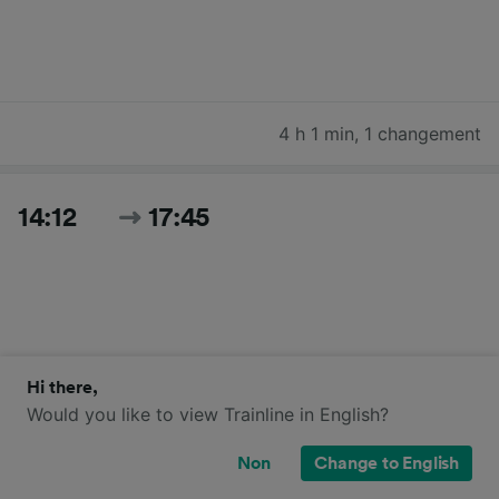
4 h 1 min
,
1 changement
14:12
17:45
Hi there,
Would you like to view Trainline in English?
3 h 33 min
,
1 changement
Non
Change to English