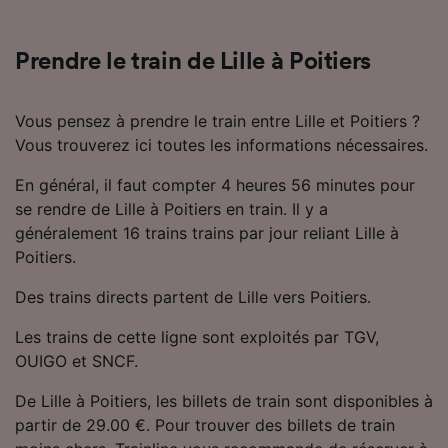
Utiliser des données de géolocalisation
précises. Analyser activement les
caractéristiques de l’appareil pour
Prendre le train de Lille à Poitiers
l’identification. Stocker et/ou accéder à des
informations sur un appareil. Publicités et
contenu personnalisés, mesure de
Vous pensez à prendre le train entre Lille et Poitiers ?
performance des publicités et du contenu,
Vous trouverez ici toutes les informations nécessaires.
études d’audience et développement de
services.
En général, il faut compter 4 heures 56 minutes pour
se rendre de Lille à Poitiers en train. Il y a
Liste de nos partenaires (fournisseurs)
généralement 16 trains trains par jour reliant Lille à
Poitiers.
Des trains directs partent de Lille vers Poitiers.
Les trains de cette ligne sont exploités par TGV,
OUIGO et SNCF.
De Lille à Poitiers, les billets de train sont disponibles à
partir de 29.00 €. Pour trouver des billets de train