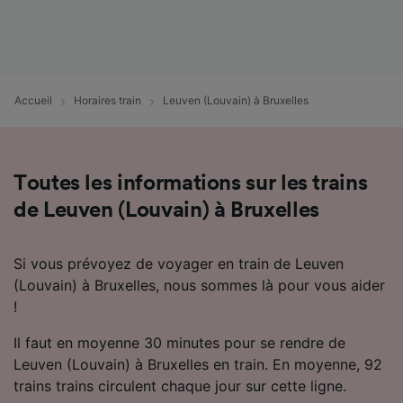
Utiliser des données de géolocalisation
précises. Analyser activement les
caractéristiques de l’appareil pour
l’identification. Stocker et/ou accéder à des
informations sur un appareil. Publicités et
Accueil
Horaires train
Leuven (Louvain) à Bruxelles
contenu personnalisés, mesure de
performance des publicités et du contenu,
études d’audience et développement de
services.
Toutes les informations sur les trains
Liste de nos partenaires (fournisseurs)
de Leuven (Louvain) à Bruxelles
Si vous prévoyez de voyager en train de Leuven
(Louvain) à Bruxelles, nous sommes là pour vous aider
!
Il faut en moyenne 30 minutes pour se rendre de
Leuven (Louvain) à Bruxelles en train. En moyenne, 92
trains trains circulent chaque jour sur cette ligne.