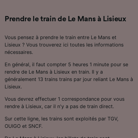
Utiliser des données de géolocalisation
précises. Analyser activement les
caractéristiques de l’appareil pour
Prendre le train de Le Mans à Lisieux
l’identification. Stocker et/ou accéder à des
informations sur un appareil. Publicités et
contenu personnalisés, mesure de
Vous pensez à prendre le train entre Le Mans et
performance des publicités et du contenu,
Lisieux ? Vous trouverez ici toutes les informations
études d’audience et développement de
nécessaires.
services.
En général, il faut compter 5 heures 1 minute pour se
Liste de nos partenaires (fournisseurs)
rendre de Le Mans à Lisieux en train. Il y a
généralement 13 trains trains par jour reliant Le Mans à
Lisieux.
Vous devrez effectuer 1 correspondance pour vous
rendre à Lisieux, car il n'y a pas de train direct.
Sur cette ligne, les trains sont exploités par TGV,
OUIGO et SNCF.