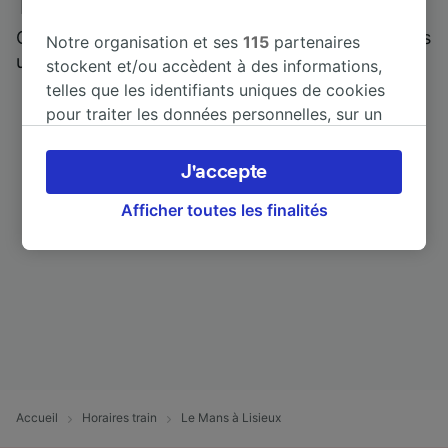
Trainline : l'avis de nos clients
Qui mieux pour parler de nous, que ceux qui nous
Notre organisation et ses
115
partenaires
utilisent ?
stockent et/ou accèdent à des informations,
telles que les identifiants uniques de cookies
pour traiter les données personnelles, sur un
appareil. Vous pouvez accepter ou gérer vos
préférences, notamment en exerçant votre
J'accepte
droit d’opposition à l’intérêt légitime, en
cliquant ci-dessous ou à tout moment sur la
Afficher toutes les finalités
page de la politique de confidentialité. Ces
préférences seront signalées à nos partenaires
et n’affecteront pas les données de navigation.
Vos données ne seront pas utilisées à des fins
de traçage si vous nous avez demandé de ne
pas vous tracer.
Nos équipes ainsi que nos partenaires
externes, traitent des données selon les
Accueil
Horaires train
Le Mans à Lisieux
finalités suivantes :