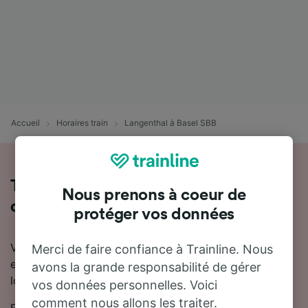
Accueil
Horaires train
Langenthal à Basel SBB
Tout ce qu'il faut savoir sur les trains
Nous prenons à coeur de
de Langenthal à Basel SBB
protéger vos données
Vous souhaitez en savoir plus sur le voyage en train
Merci de faire confiance à Trainline. Nous
entre Langenthal et Basel SBB ? Ne cherchez pas plus
avons la grande responsabilité de gérer
loin.
vos données personnelles. Voici
comment nous allons les traiter.
En moyenne, le trajet en train entre Langenthal et