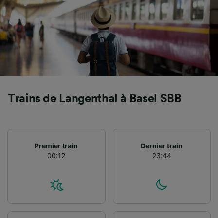
Utiliser des données de géolocalisation
précises. Analyser activement les
caractéristiques de l’appareil pour
l’identification. Stocker et/ou accéder à des
informations sur un appareil. Publicités et
contenu personnalisés, mesure de
performance des publicités et du contenu,
études d’audience et développement de
services.
Trains de Langenthal à Basel SBB
Liste de nos partenaires (fournisseurs)
Premier train
Dernier train
00:12
23:44