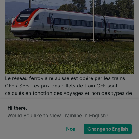
Le réseau ferroviaire suisse est opéré par les trains
CFF / SBB. Les prix des billets de train CFF sont
calculés en fonction des voyages et non des types de
trains empruntés. Vous trouverez donc des billets
Retour (à prix standard, pour un aller simple ou un
Hi there,
aller-retour), des billets Multi (pour 6 voyages
Would you like to view Trainline in English?
individuels sur un itinéraire prédéterminé) et des billets
Non
Change to English
City (incluant un abonnement d’une journée pour les
transports en commun de la ville de départ ou