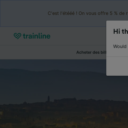
C'est l'étééé ! On vous offre 5 % de 
Hi th
Would y
Acheter des billets
Ré