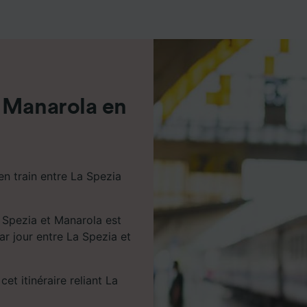
de performance des publicités et du contenu, études d’aud
pement de services.
e nos partenaires (fournisseurs)
 Manarola en
en train entre La Spezia
 Spezia et Manarola est
par jour entre La Spezia et
cet itinéraire reliant La