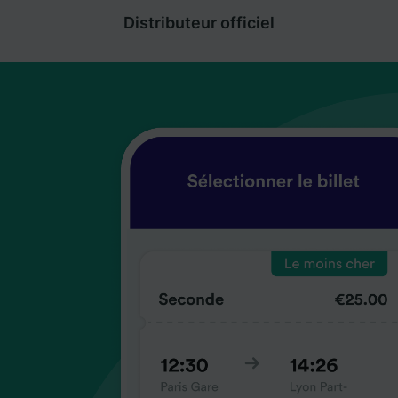
Distributeur officiel
coup
coup
coup