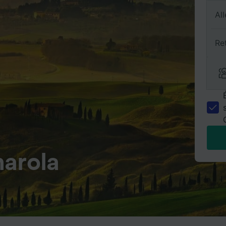
All
Re
narola