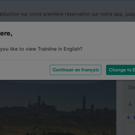
réduction sur votre première réservation sur notre app, jus
ere,
Cartes de réduction
Business
Panier
Mes
ou like to view Trainline in English?
sumé du trajet
Horaires
Classes
Services à bord
Continuer en français
Change to E
De
À