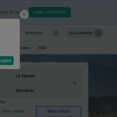
qu'au 16 août.
Code : PARASOL
 billets
S'inscrire
Se connecter
Billets pas chers
FAQ
nglish
Via
Aller simple
Aller-retour