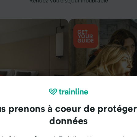
Rendez votre séjour inoubliable
s prenons à coeur de protéger
Attractions
données