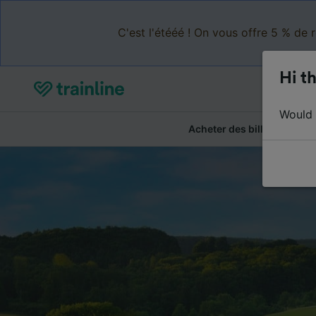
C'est l'étééé ! On vous offre 5 % de 
Hi th
Would y
Acheter des billets
Ré