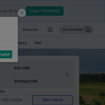
qu'au 16 août.
Code : PARASOL
 billets
S'inscrire
Se connecter
Billets pas chers
FAQ
nglish
Via
Aller simple
Aller-retour