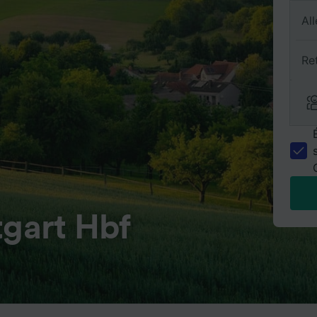
All
Re
tgart Hbf