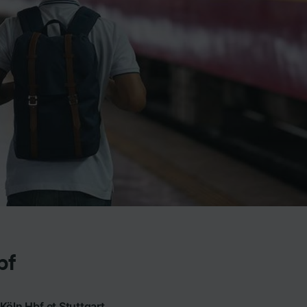
bf
Köln Hbf et Stuttgart