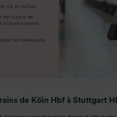
DB, ICE et FlixTrain.
 Hbf à partir de
in à l'avance permet
tenir les meilleurs prix
rains de Köln Hbf à Stuttgart H
 h 32 min pour parcourir en train la distance de 288 km entre 