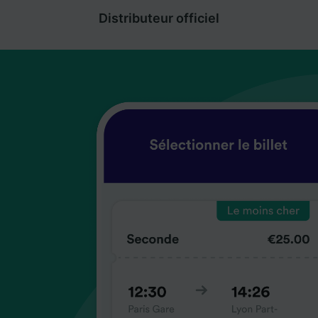
Distributeur officiel
coup
coup
coup