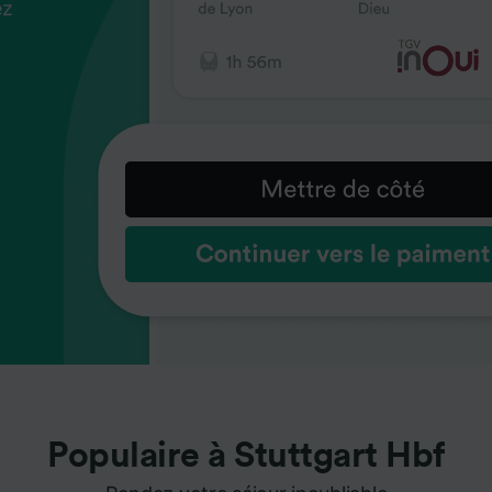
ez
us
ez
us
ez
us
s
s
s
Populaire à Stuttgart Hbf