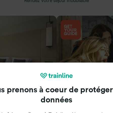
Rendez votre séjour inoubliable
s prenons à coeur de protéger
Attractions
données