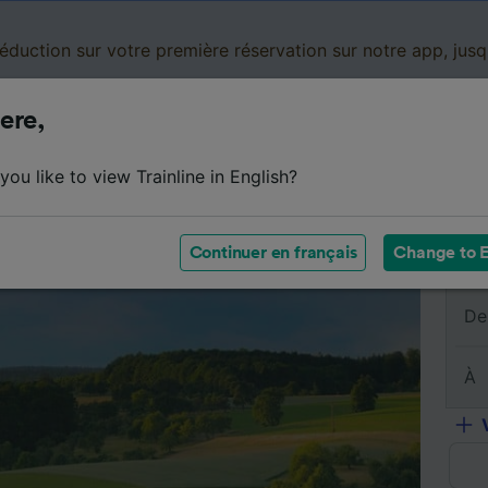
réduction sur votre première réservation sur notre app, jus
ere,
Cartes de réduction
Business
Panier
Mes
ou like to view Trainline in English?
sumé du trajet
Horaires
Classes
Services à bord
Continuer en français
Change to E
De
À