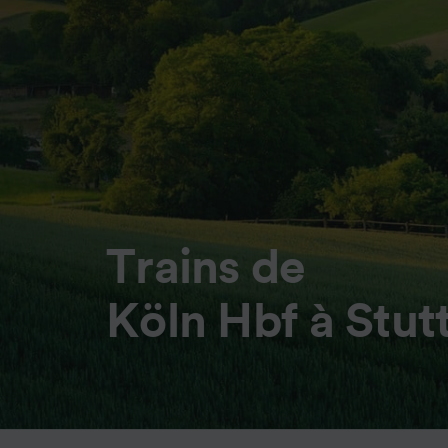
Trains de
Köln Hbf à Stut