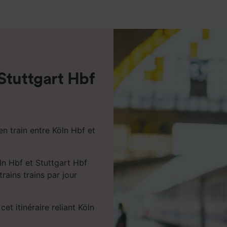
de performance des publicités et du contenu, études d’aud
pement de services.
e nos partenaires (fournisseurs)
Stuttgart Hbf
n train entre Köln Hbf et
ln Hbf et Stuttgart Hbf
trains trains par jour
cet itinéraire reliant Köln