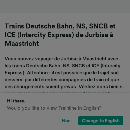
Trains Deutsche Bahn, NS, SNCB et
ICE (Intercity Express) de Jurbise à
Maastricht
Vous pouvez voyager de Jurbise à Maastricht avec
les trains Deutsche Bahn, NS, SNCB et ICE (Intercity
Express). Attention : il est possible que le trajet soit
desservi par différentes compagnies de train et que
des changements soient prévus. Vérifiez donc bien si
vous devez prendre une correspondance avant
d'acheter vos billets de train.
Hi there,
Would you like to view Trainline in English?
ICE
Non
Change to English
Deutsche
(Intercity