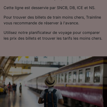
Utiliser des données de géolocalisation
Cette ligne est desservie par SNCB, DB, ICE et NS.
précises. Analyser activement les
caractéristiques de l’appareil pour
Pour trouver des billets de train moins chers, Trainline
l’identification. Stocker et/ou accéder à des
vous recommande de réserver à l'avance.
informations sur un appareil. Publicités et
contenu personnalisés, mesure de
Utilisez notre planificateur de voyage pour comparer
performance des publicités et du contenu,
études d’audience et développement de
les prix des billets et trouver les tarifs les moins chers.
services.
Liste de nos partenaires (fournisseurs)