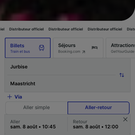
teur officiel
Distributeur officiel
Distributeur officiel
Distributeur offici
Séjours
Attraction
Billets
Booking.com
GetYourGuide
Train et bus
Via
Aller simple
Aller-retour
Aller
Retour