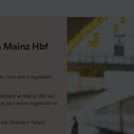
de performance des publicités et du contenu, études d’aud
pement de services.
e nos partenaires (fournisseurs)
à Mainz Hbf
en train entre Ingelheim
gelheim et Mainz Hbf est
par jour entre Ingelheim et
cet itinéraire reliant