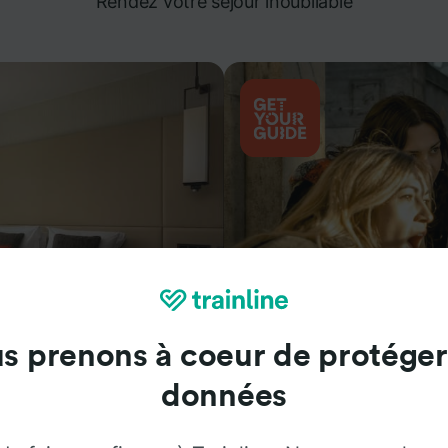
Rendez votre séjour inoubliable
s prenons à coeur de protéger
Attractions
données