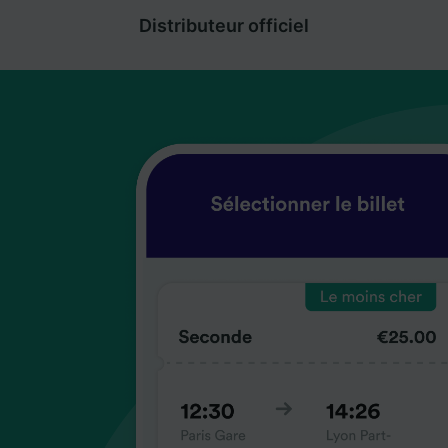
Distributeur officiel
coup
coup
coup