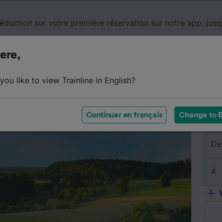
réduction sur votre première réservation sur notre app, jus
ere,
Cartes de réduction
Business
Panier
Mes
ou like to view Trainline in English?
s billets
Résumé du trajet
Horaires
Billets pas chers
Continuer en français
Change to E
De
À