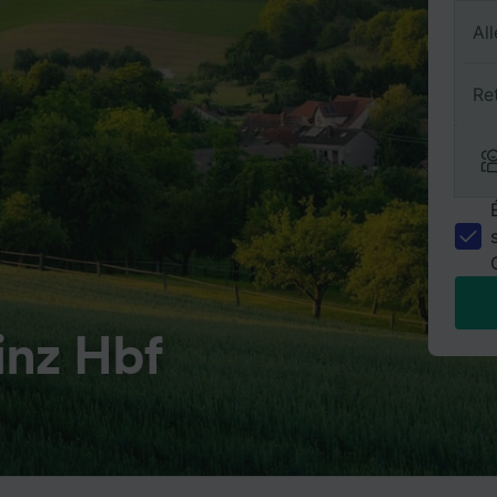
All
Re
inz Hbf