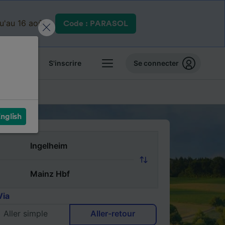
qu'au 16 août.
Code : PARASOL
 billets
S'inscrire
Se connecter
FAQ
nglish
Via
Aller simple
Aller-retour