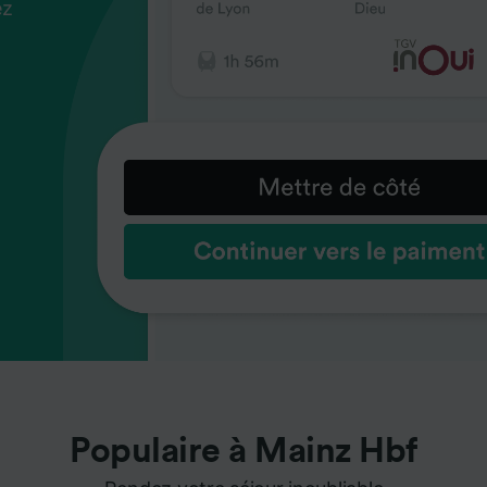
ez
us
ez
us
ez
us
s
s
s
Populaire à Mainz Hbf