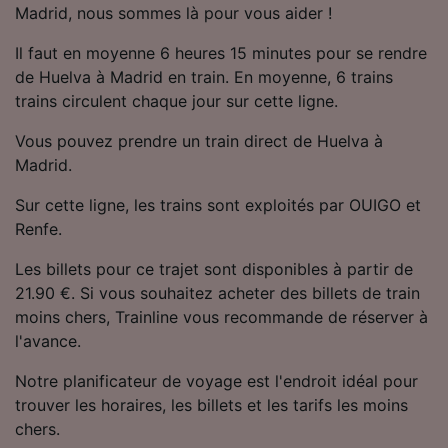
Madrid, nous sommes là pour vous aider !
Utiliser des données de géolocalisation
précises. Analyser activement les
Il faut en moyenne 6 heures 15 minutes pour se rendre
caractéristiques de l’appareil pour
l’identification. Stocker et/ou accéder à des
de Huelva à Madrid en train. En moyenne, 6 trains
informations sur un appareil. Publicités et
trains circulent chaque jour sur cette ligne.
contenu personnalisés, mesure de
performance des publicités et du contenu,
Vous pouvez prendre un train direct de Huelva à
études d’audience et développement de
Madrid.
services.
Sur cette ligne, les trains sont exploités par OUIGO et
Liste de nos partenaires (fournisseurs)
Renfe.
Les billets pour ce trajet sont disponibles à partir de
21.90 €. Si vous souhaitez acheter des billets de train
moins chers, Trainline vous recommande de réserver à
l'avance.
Notre planificateur de voyage est l'endroit idéal pour
trouver les horaires, les billets et les tarifs les moins
chers.