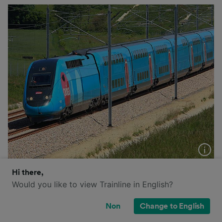
OUIGO est le service TGV low-cost de SNCF présent
Hi there,
en France et en Espagne. En France, les trains OUIGO
Would you like to view Trainline in English?
possèdent une classe de confort unique, équivalente à
la 2e classe d’un TGV INOUI classique. Les billets
Non
Change to English
OUIGO sont uniquement disponibles sur internet. Vous