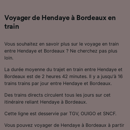
Utiliser des données de géolocalisation
précises. Analyser activement les
caractéristiques de l’appareil pour
Voyager de Hendaye à Bordeaux en
l’identification. Stocker et/ou accéder à des
train
informations sur un appareil. Publicités et
contenu personnalisés, mesure de
performance des publicités et du contenu,
Vous souhaitez en savoir plus sur le voyage en train
études d’audience et développement de
entre Hendaye et Bordeaux ? Ne cherchez pas plus
services.
loin.
Liste de nos partenaires (fournisseurs)
La durée moyenne du trajet en train entre Hendaye et
Bordeaux est de 2 heures 42 minutes. Il y a jusqu'à 16
trains trains par jour entre Hendaye et Bordeaux.
Des trains directs circulent tous les jours sur cet
itinéraire reliant Hendaye à Bordeaux.
Cette ligne est desservie par TGV, OUIGO et SNCF.
Vous pouvez voyager de Hendaye à Bordeaux à partir