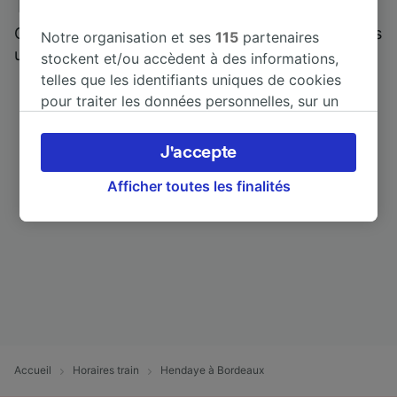
Trainline : l'avis de nos clients
Qui mieux pour parler de nous, que ceux qui nous
Notre organisation et ses
115
partenaires
utilisent ?
stockent et/ou accèdent à des informations,
telles que les identifiants uniques de cookies
pour traiter les données personnelles, sur un
appareil. Vous pouvez accepter ou gérer vos
préférences, notamment en exerçant votre
J'accepte
droit d’opposition à l’intérêt légitime, en
cliquant ci-dessous ou à tout moment sur la
Afficher toutes les finalités
page de la politique de confidentialité. Ces
préférences seront signalées à nos partenaires
et n’affecteront pas les données de navigation.
Vos données ne seront pas utilisées à des fins
de traçage si vous nous avez demandé de ne
pas vous tracer.
Nos équipes ainsi que nos partenaires
externes, traitent des données selon les
Accueil
Horaires train
Hendaye à Bordeaux
finalités suivantes :