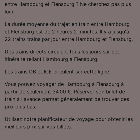
entre Hambourg et Flensburg ? Ne cherchez pas plus
Utiliser des données de géolocalisation
précises. Analyser activement les
loin.
caractéristiques de l’appareil pour
l’identification. Stocker et/ou accéder à des
La durée moyenne du trajet en train entre Hambourg
informations sur un appareil. Publicités et
et Flensburg est de 2 heures 2 minutes. Il y a jusqu'à
contenu personnalisés, mesure de
22 trains trains par jour entre Hambourg et Flensburg.
performance des publicités et du contenu,
études d’audience et développement de
Des trains directs circulent tous les jours sur cet
services.
itinéraire reliant Hambourg à Flensburg.
Liste de nos partenaires (fournisseurs)
Les trains DB et ICE circulent sur cette ligne.
Vous pouvez voyager de Hambourg à Flensburg à
partir de seulement 34.00 €. Réserver son billet de
train à l'avance permet généralement de trouver des
prix plus bas.
Utilisez notre planificateur de voyage pour obtenir les
meilleurs prix sur vos billets.