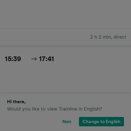
2 h 2 min
,
direct
15:39
17:41
Hi there,
Would you like to view Trainline in English?
2 h 2 min
,
direct
Non
Change to English