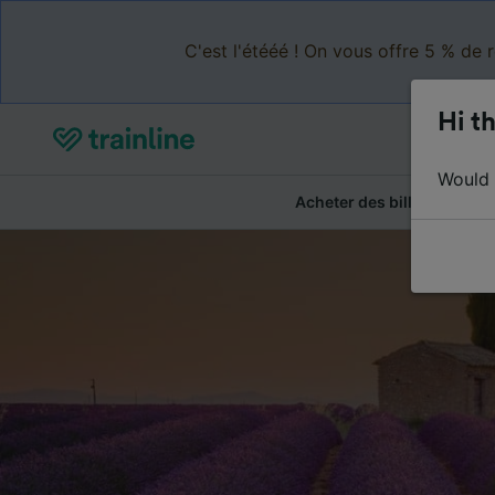
C'est l'étééé ! On vous offre 5 % de 
Hi th
Would y
Acheter des billets
Ré