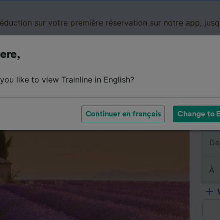
réduction sur votre première réservation sur notre app, jus
ere,
Cartes de réduction
Business
Panier
Mes
ou like to view Trainline in English?
sumé du trajet
Horaires
Classes
Services à bord
Continuer en français
Change to E
De
À