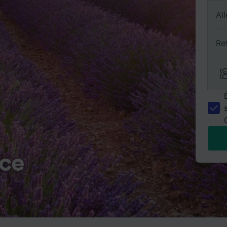
All
Re
ce