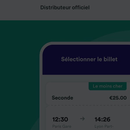
Distributeur officiel
coup
coup
coup