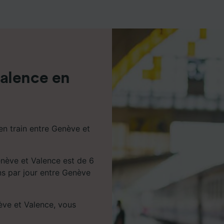
de performance des publicités et du contenu, études d’aud
pement de services.
e nos partenaires (fournisseurs)
alence en
en train entre Genève et
enève et Valence est de 6
ins par jour entre Genève
ève et Valence, vous