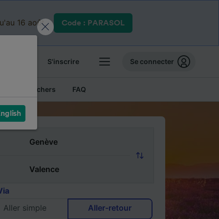
qu'au 16 août.
Code : PARASOL
 billets
S'inscrire
Se connecter
Billets pas chers
FAQ
nglish
Via
Aller simple
Aller-retour