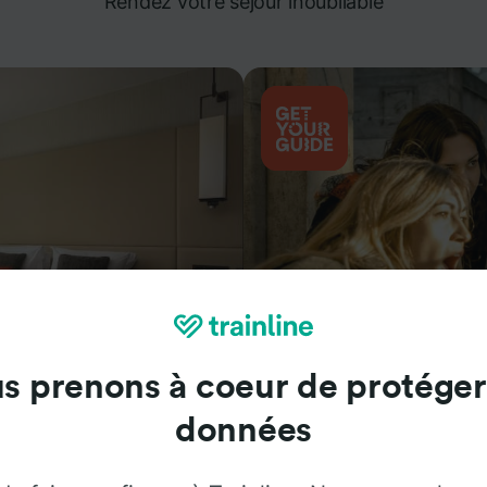
Rendez votre séjour inoubliable
s prenons à coeur de protéger
Attractions
données