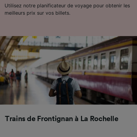
Utiliser des données de géolocalisation
Utilisez notre planificateur de voyage pour obtenir les
précises. Analyser activement les
meilleurs prix sur vos billets.
caractéristiques de l’appareil pour
l’identification. Stocker et/ou accéder à des
informations sur un appareil. Publicités et
contenu personnalisés, mesure de
performance des publicités et du contenu,
études d’audience et développement de
services.
Liste de nos partenaires (fournisseurs)
Trains de Frontignan à La Rochelle