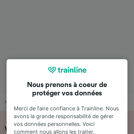
Nous prenons à coeur de
protéger vos données
Accueil
Horaires train
Frontignan à La Rochelle
Merci de faire confiance à Trainline. Nous
avons la grande responsabilité de gérer
vos données personnelles. Voici
Voyager de Frontignan à La Rochelle
comment nous allons les traiter.