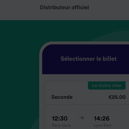
Distributeur officiel
coup
coup
coup