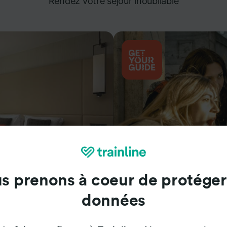
Rendez votre séjour inoubliable
s prenons à coeur de protéger
Attractions
données