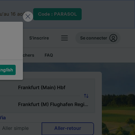
qu'au 16 août.
Code : PARASOL
 billets
S'inscrire
Se connecter
Billets pas chers
FAQ
nglish
Via
Aller simple
Aller-retour