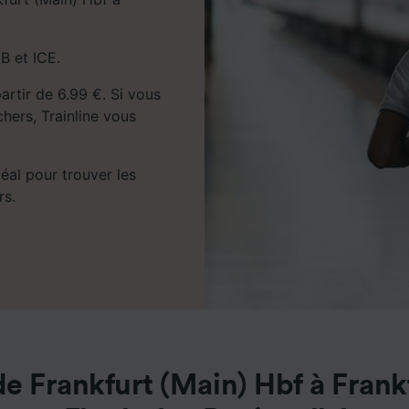
B et ICE.
partir de 6.99 €. Si vous
chers, Trainline vous
déal pour trouver les
rs.
de Frankfurt (Main) Hbf à Frank