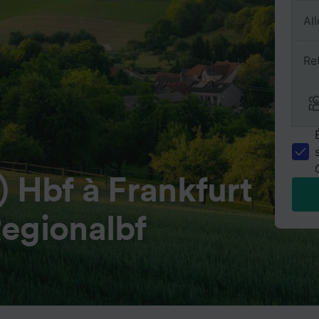
All
Re
) Hbf à Frankfurt
Regionalbf