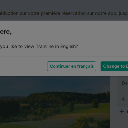
réduction sur votre première réservation sur notre app, jus
ere,
Cartes de réduction
Business
Panier
Mes
ou like to view Trainline in English?
sumé du trajet
Horaires
Classes
Services à bord
Continuer en français
Change to E
De
À