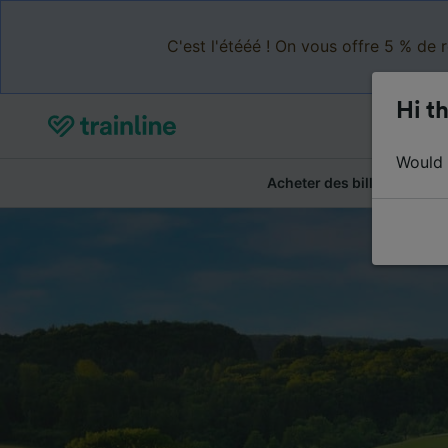
C'est l'étééé ! On vous offre 5 % de 
Hi th
Would y
Acheter des billets
Ré