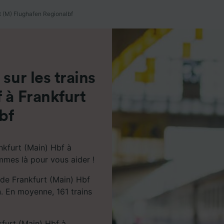
de performance des publicités et du contenu, études d’aud
pement de services.
t (M) Flughafen Regionalbf
e nos partenaires (fournisseurs)
sur les trains
 à Frankfurt
bf
nkfurt (Main) Hbf à
mmes là pour vous aider !
 de Frankfurt (Main) Hbf
n. En moyenne, 161 trains
kfurt (Main) Hbf à