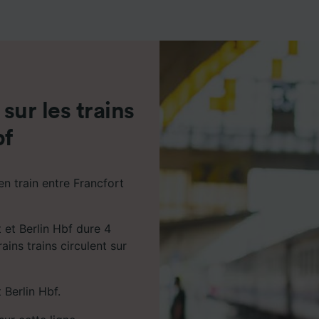
de performance des publicités et du contenu, études d’aud
pement de services.
e nos partenaires (fournisseurs)
 sur les trains
bf
en train entre Francfort
t et Berlin Hbf dure 4
ains trains circulent sur
t Berlin Hbf.