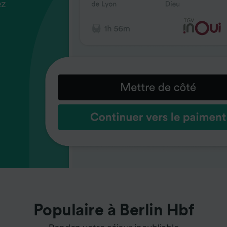
ez
us
ez
us
ez
us
s
s
s
Populaire à Berlin Hbf