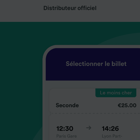
Distributeur officiel
coup
coup
coup