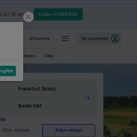
qu'au 16 août.
Code : PARASOL
 billets
S'inscrire
Se connecter
Billets pas chers
FAQ
nglish
Via
Aller simple
Aller-retour