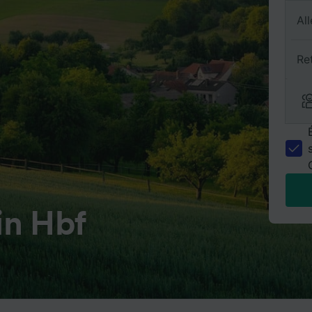
All
Re
in Hbf