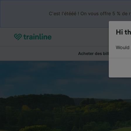
C'est l'étééé ! On vous offre 5 % de 
Hi th
Would y
Acheter des billets
Ré