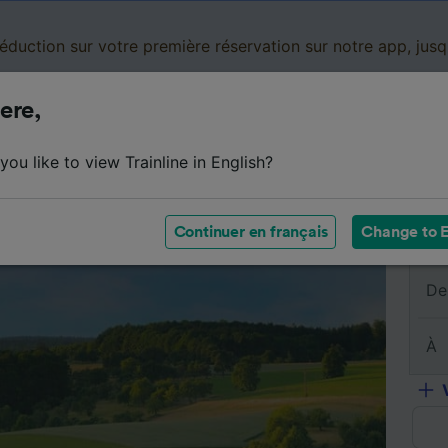
réduction sur votre première réservation sur notre app, jus
ere,
Cartes de réduction
Business
Panier
Mes
ou like to view Trainline in English?
sumé du trajet
Horaires
Classes
Services à bord
Continuer en français
Change to E
De
À