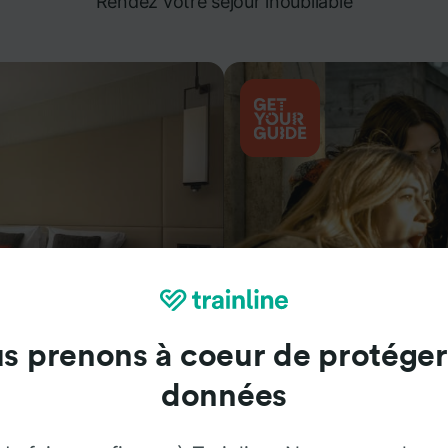
Rendez votre séjour inoubliable
s prenons à coeur de protéger
Attractions
données