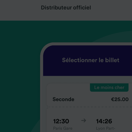
Distributeur officiel
coup
coup
coup