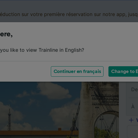
réduction sur votre première réservation sur notre app, jus
ere,
Cartes de réduction
Business
Panier
Mes
ou like to view Trainline in English?
s billets
Résumé du trajet
Horaires
Billets pas chers
Continuer en français
Change to E
De
À