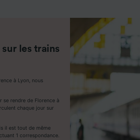
de performance des publicités et du contenu, études d’aud
pement de services.
e nos partenaires (fournisseurs)
sur les trains
rence à Lyon, nous
r se rendre de Florence à
irculent chaque jour sur
ais il est tout de même
ectuant 1 correspondance.