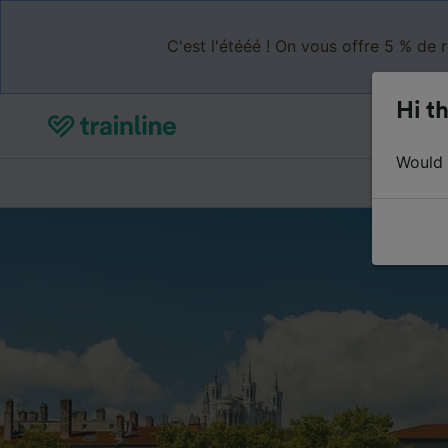
C'est l'étééé ! On vous offre 5 % de 
Hi th
Would y
Acheter de