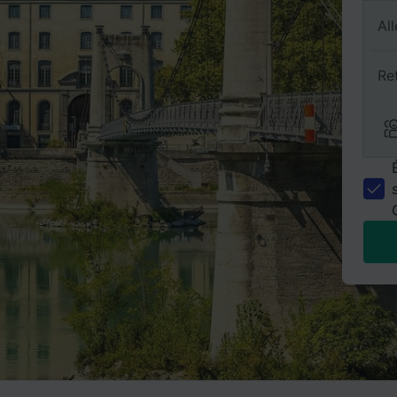
All
Re
n