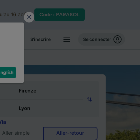
qu'au 16 août.
Code : PARASOL
 billets
S'inscrire
Se connecter
FAQ
nglish
Via
Aller simple
Aller-retour