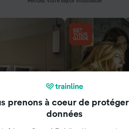
Rendez votre séjour inoubliable
s prenons à coeur de protéger
Attractions
données