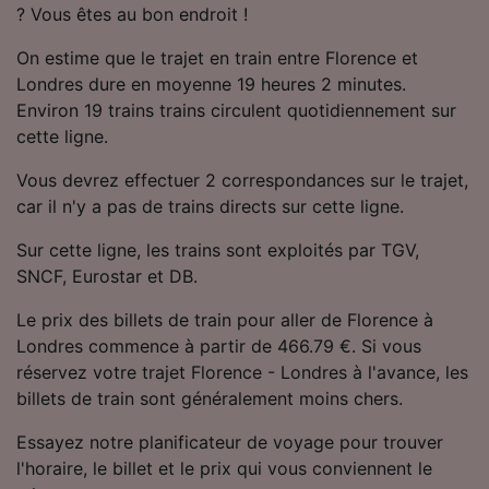
? Vous êtes au bon endroit !
Utiliser des données de géolocalisation
précises. Analyser activement les
On estime que le trajet en train entre Florence et
caractéristiques de l’appareil pour
l’identification. Stocker et/ou accéder à des
Londres dure en moyenne 19 heures 2 minutes.
informations sur un appareil. Publicités et
Environ 19 trains trains circulent quotidiennement sur
contenu personnalisés, mesure de
cette ligne.
performance des publicités et du contenu,
études d’audience et développement de
Vous devrez effectuer 2 correspondances sur le trajet,
services.
car il n'y a pas de trains directs sur cette ligne.
Liste de nos partenaires (fournisseurs)
Sur cette ligne, les trains sont exploités par TGV,
SNCF, Eurostar et DB.
Le prix des billets de train pour aller de Florence à
Londres commence à partir de 466.79 €. Si vous
réservez votre trajet Florence - Londres à l'avance, les
billets de train sont généralement moins chers.
Essayez notre planificateur de voyage pour trouver
l'horaire, le billet et le prix qui vous conviennent le