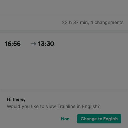
22 h 37 min
,
4 changements
16:55
13:30
20 h 35 min
,
5 changements
Hi there,
Would you like to view Trainline in English?
17:55
13:30
Non
Change to English