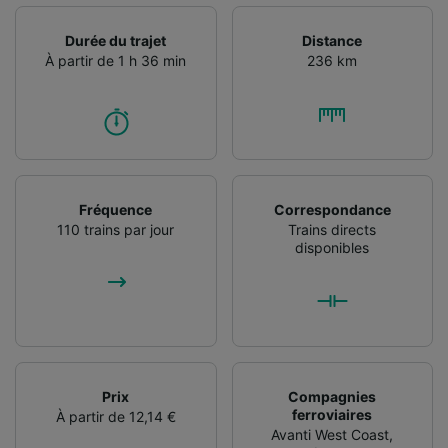
caractéristiques de l’appareil pour
l’identification. Stocker et/ou accéder à des
Durée du trajet
Distance
informations sur un appareil. Publicités et
À partir de 1 h 36 min
236 km
contenu personnalisés, mesure de
performance des publicités et du contenu,
études d’audience et développement de
services.
Liste de nos partenaires (fournisseurs)
Fréquence
Correspondance
110 trains par jour
Trains directs
disponibles
Prix
Compagnies
ferroviaires
À partir de 12,14 €
Avanti West Coast
,