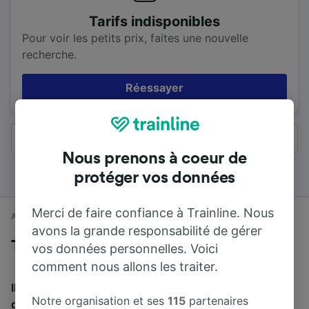
Tarifs indisponibles
Pour voir les petits prix, faites une nouvelle
recherche.
Réessayer
Tous les résultats
Nous prenons à coeur de
protéger vos données
Merci de faire confiance à Trainline. Nous
Accueil
Horaires train
Crewe à Londres
avons la grande responsabilité de gérer
Trains de Crewe à Londres
vos données personnelles. Voici
comment nous allons les traiter.
Il faut en moyenne 2 h 25 min pour parcourir en train la
Notre organisation et ses
115
partenaires
distance de 236 km entre Crewe et Londres. Environ