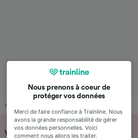
Nous prenons à coeur de
protéger vos données
Accueil
Horaires train
Coutances à Nice
Merci de faire confiance à Trainline. Nous
avons la grande responsabilité de gérer
vos données personnelles. Voici
Voyager en train de Coutances à Nice
comment nous allons les traiter.