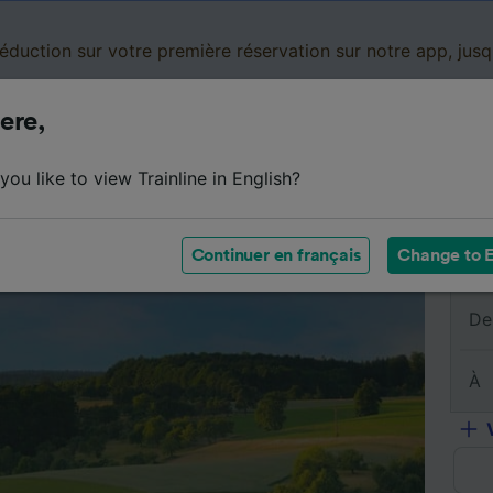
réduction sur votre première réservation sur notre app, jus
ere,
Cartes de réduction
Business
Panier
Mes
ou like to view Trainline in English?
sumé du trajet
Horaires
Classes
Services à bord
Continuer en français
Change to E
De
À