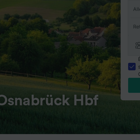
All
Re
Osnabrück Hbf