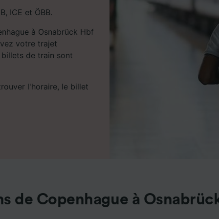
DB, ICE et ÖBB.
openhague à Osnabrück Hbf
vez votre trajet
illets de train sont
uver l'horaire, le billet
ns de Copenhague à Osnabrüc