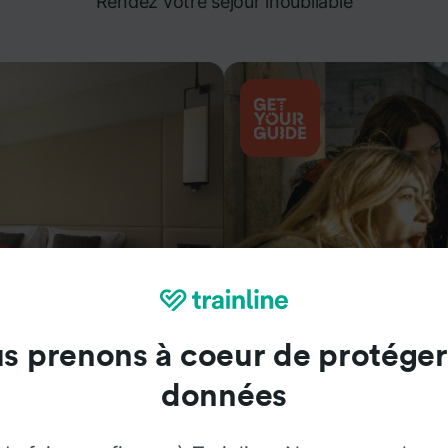
Rendez votre séjour inoubliable
s prenons à coeur de protéger
Attractions
données