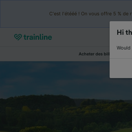
C'est l'étééé ! On vous offre 5 % de 
Hi th
Would y
Acheter des billets
Ré