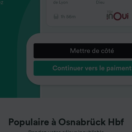
ez
us
ez
us
ez
us
s
s
s
Populaire à Osnabrück Hbf