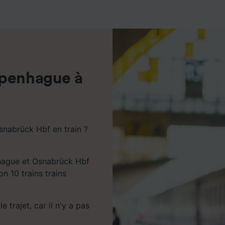
de performance des publicités et du contenu, études d’aud
pement de services.
e nos partenaires (fournisseurs)
openhague à
nabrück Hbf en train ?
nhague et Osnabrück Hbf
n 10 trains trains
 trajet, car il n'y a pas