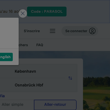
qu'au 16 août.
Code : PARASOL
 billets
S'inscrire
Se connecter
Billets pas chers
FAQ
nglish
Via
Aller simple
Aller-retour