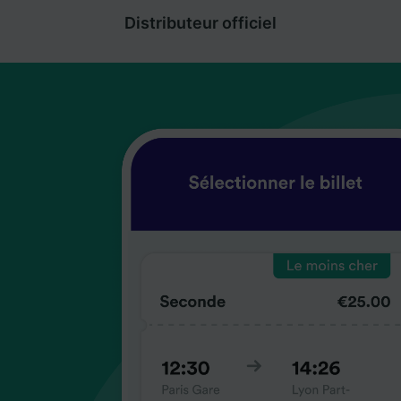
Distributeur officiel
coup
coup
coup