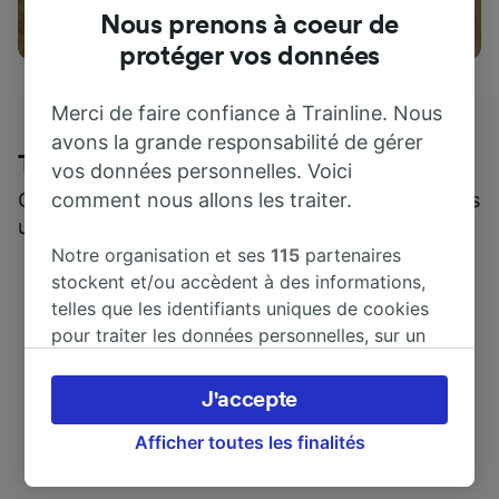
Attractions
Nous prenons à coeur de
protéger vos données
Merci de faire confiance à Trainline. Nous
avons la grande responsabilité de gérer
Trainline : l'avis de nos clients
vos données personnelles. Voici
comment nous allons les traiter.
Qui mieux pour parler de nous, que ceux qui nous
utilisent ?
Notre organisation et ses
115
partenaires
stockent et/ou accèdent à des informations,
telles que les identifiants uniques de cookies
pour traiter les données personnelles, sur un
appareil. Vous pouvez accepter ou gérer vos
préférences, notamment en exerçant votre
J'accepte
droit d’opposition à l’intérêt légitime, en
cliquant ci-dessous ou à tout moment sur la
Afficher toutes les finalités
page de la politique de confidentialité. Ces
préférences seront signalées à nos partenaires