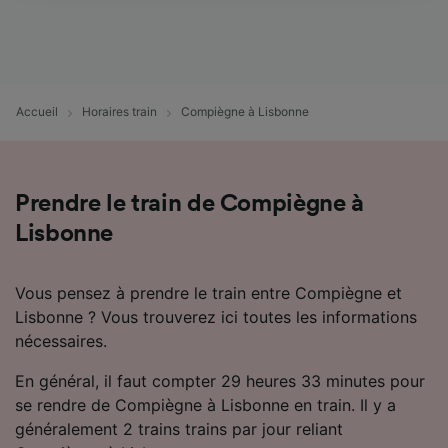
et n’affecteront pas les données de navigation.
Vos données ne seront pas utilisées à des fins
de traçage si vous nous avez demandé de ne
pas vous tracer.
Accueil
Horaires train
Compiègne à Lisbonne
Nos équipes ainsi que nos partenaires
externes, traitent des données selon les
finalités suivantes :
Prendre le train de Compiègne à
Utiliser des données de géolocalisation
précises. Analyser activement les
Lisbonne
caractéristiques de l’appareil pour
l’identification. Stocker et/ou accéder à des
informations sur un appareil. Publicités et
Vous pensez à prendre le train entre Compiègne et
contenu personnalisés, mesure de
Lisbonne ? Vous trouverez ici toutes les informations
performance des publicités et du contenu,
nécessaires.
études d’audience et développement de
services.
En général, il faut compter 29 heures 33 minutes pour
Liste de nos partenaires (fournisseurs)
se rendre de Compiègne à Lisbonne en train. Il y a
généralement 2 trains trains par jour reliant