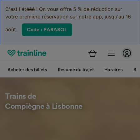
C'est l'étééé ! On vous offre 5 % de réduction sur
votre première réservation sur notre app, jusqu'au 16
août.
Code : PARASOL
Acheter des billets
Résumé du trajet
Horaires
Bil
Trains de
Compiègne à Lisbonne