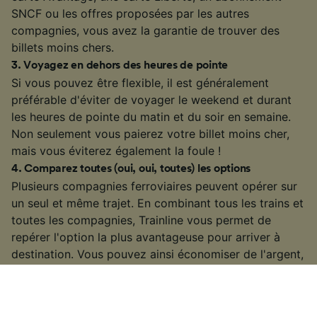
SNCF ou les offres proposées par les autres
compagnies, vous avez la garantie de trouver des
billets moins chers.
3
.
Voyagez en dehors des heures de pointe
Si vous pouvez être flexible, il est généralement
préférable d'éviter de voyager le weekend et durant
les heures de pointe du matin et du soir en semaine.
Non seulement vous paierez votre billet moins cher,
mais vous éviterez également la foule !
4
.
Comparez toutes (oui, oui, toutes) les options
Plusieurs compagnies ferroviaires peuvent opérer sur
un seul et même trajet. En combinant tous les trains et
toutes les compagnies, Trainline vous permet de
repérer l'option la plus avantageuse pour arriver à
destination. Vous pouvez ainsi économiser de l'argent,
du temps, ou les deux.
§
Dans la grande majorité des cas, il est préférable de réserver à