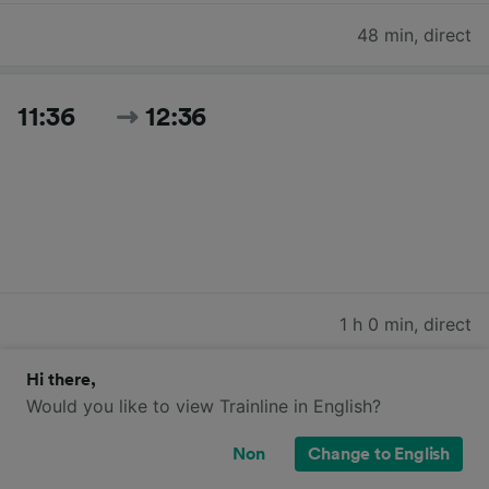
48 min
,
direct
11:36
12:36
1 h 0 min
,
direct
Hi there,
12:51
13:39
Would you like to view Trainline in English?
Non
Change to English