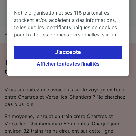
Notre organisation et ses
115
partenaires
stockent et/ou accèdent à des informations,
telles que les identifiants uniques de cookies
pour traiter les données personnelles, sur un
Accueil
Horaires train
Chartres à Versailles-Chantiers
appareil. Vous pouvez accepter ou gérer vos
préférences, notamment en exerçant votre
J'accepte
droit d’opposition à l’intérêt légitime, en
Tout ce qu'il faut savoir sur les trains
cliquant ci-dessous ou à tout moment sur la
Afficher toutes les finalités
de Chartres à Versailles-Chantiers
page de la politique de confidentialité. Ces
préférences seront signalées à nos partenaires
et n’affecteront pas les données de navigation.
Vous souhaitez en savoir plus sur le voyage en train
Vos données ne seront pas utilisées à des fins
entre Chartres et Versailles-Chantiers ? Ne cherchez
de traçage si vous nous avez demandé de ne
pas plus loin.
pas vous tracer.
En moyenne, le trajet en train entre Chartres et
Nos équipes ainsi que nos partenaires
Versailles-Chantiers dure 53 minutes. Chaque jour,
externes, traitent des données selon les
environ 32 trains trains circulent sur cette ligne.
finalités suivantes :