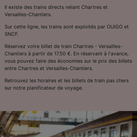
Utiliser des données de géolocalisation
Il existe des trains directs reliant Chartres et
précises. Analyser activement les
Versailles-Chantiers.
caractéristiques de l’appareil pour
l’identification. Stocker et/ou accéder à des
Sur cette ligne, les trains sont exploités par OUIGO et
informations sur un appareil. Publicités et
SNCF.
contenu personnalisés, mesure de
performance des publicités et du contenu,
Réservez votre billet de train Chartres - Versailles-
études d’audience et développement de
Chantiers à partir de 17.50 €. En réservant à l'avance,
services.
vous pouvez faire des économies sur le prix des billets
Liste de nos partenaires (fournisseurs)
entre Chartres et Versailles-Chantiers.
Retrouvez les horaires et les billets de train pas chers
sur notre planificateur de voyage.