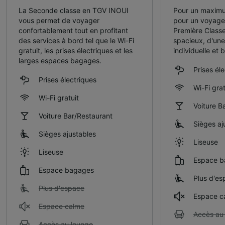
La Seconde classe en TGV INOUI
Pour un maximu
vous permet de voyager
pour un voyag
confortablement tout en profitant
Première Classe
des services à bord tel que le Wi-Fi
spacieux, d'une
gratuit, les prises électriques et les
individuelle et 
larges espaces bagages.
Prises él
Prises électriques
Wi-Fi grat
Wi-Fi gratuit
Voiture B
Voiture Bar/Restaurant
Sièges aj
Sièges ajustables
Liseuse
Liseuse
Espace b
Espace bagages
Plus d'es
Plus d'espace
Espace c
Espace calme
Accès au
Accès au lounge