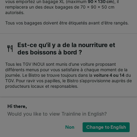
vous emportez un bagage XL (maximum
90 x 130 cm
), il
remplacera un des deux bagages de 70 x 90 x 50 cm
autorisés.
Tous vos bagages doivent être étiquetés avant d'être rangés.
Est-ce qu'il y a de la nourriture et
des boissons à bord ?
Tous les TGV INOUI sont munis d’une voiture proposant
différents menus pour vous satisfaire à chaque moment de la
journée. Le Bistro se trouve toujours dans la
voiture 4 ou 14
du
TGV. Pour ravir vos papilles, le Bistro s’approvisionne auprès de
producteurs locaux et responsables.
Hi there,
Des services de divertissement
Would you like to view Trainline in English?
sont-ils disponibles ?
Non
Change to English
Les TGV INOUI sont équipés du
Wi-Fi gratuit
à bord, profitez-
en ! Le wifi des trains à grande vitesse vous donne la