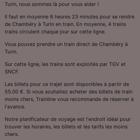
Turin, nous sommes là pour vous aider !
Utiliser des données de géolocalisation
précises. Analyser activement les
Il faut en moyenne 8 heures 23 minutes pour se rendre
caractéristiques de l’appareil pour
l’identification. Stocker et/ou accéder à des
de Chambéry à Turin en train. En moyenne, 4 trains
informations sur un appareil. Publicités et
trains circulent chaque jour sur cette ligne.
contenu personnalisés, mesure de
performance des publicités et du contenu,
Vous pouvez prendre un train direct de Chambéry à
études d’audience et développement de
Turin.
services.
Sur cette ligne, les trains sont exploités par TGV et
Liste de nos partenaires (fournisseurs)
SNCF.
Les billets pour ce trajet sont disponibles à partir de
55.00 €. Si vous souhaitez acheter des billets de train
moins chers, Trainline vous recommande de réserver à
l'avance.
Notre planificateur de voyage est l'endroit idéal pour
trouver les horaires, les billets et les tarifs les moins
chers.