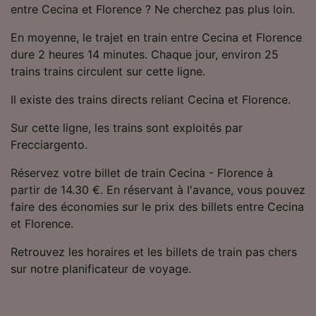
entre Cecina et Florence ? Ne cherchez pas plus loin.
Utiliser des données de géolocalisation
précises. Analyser activement les
En moyenne, le trajet en train entre Cecina et Florence
caractéristiques de l’appareil pour
l’identification. Stocker et/ou accéder à des
dure 2 heures 14 minutes. Chaque jour, environ 25
informations sur un appareil. Publicités et
trains trains circulent sur cette ligne.
contenu personnalisés, mesure de
performance des publicités et du contenu,
Il existe des trains directs reliant Cecina et Florence.
études d’audience et développement de
services.
Sur cette ligne, les trains sont exploités par
Frecciargento.
Liste de nos partenaires (fournisseurs)
Réservez votre billet de train Cecina - Florence à
partir de 14.30 €. En réservant à l'avance, vous pouvez
faire des économies sur le prix des billets entre Cecina
et Florence.
Retrouvez les horaires et les billets de train pas chers
sur notre planificateur de voyage.