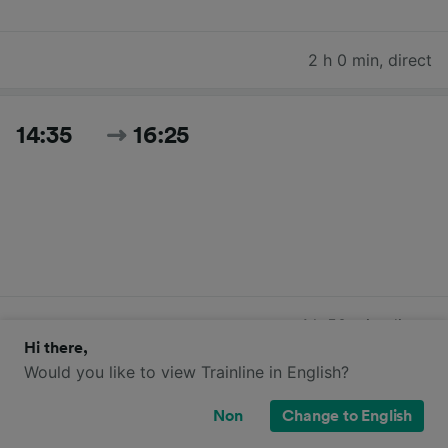
2 h 0 min
,
direct
14:35
16:25
1 h 50 min
,
direct
Hi there,
Would you like to view Trainline in English?
15:00
16:59
Non
Change to English