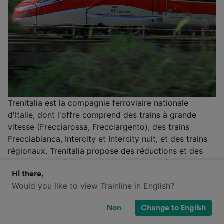
Trenitalia est la compagnie ferroviaire nationale
d'Italie, dont l'offre comprend des trains à grande
vitesse (Frecciarossa, Frecciargento), des trains
Frecciabianca, Intercity et Intercity nuit, et des trains
régionaux. Trenitalia propose des réductions et des
promotions spéciales dans toutes les catégories de
service. La compagnie offre deux types de billets à
Hi there,
Would you like to view Trainline in English?
prix réduit : pour les jeunes de moins de 30 ans et les
personnes âgées de plus de 60 ans, ainsi qu’une carte
Non
Change to English
de fidélité appelée CartaFRECCIA.