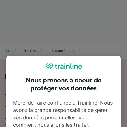
Accueil
Horaires train
Catane à Letojanni
Prendre le train de Catane à Letojanni
Nous prenons à coeur de
protéger vos données
Vous pensez à prendre le train entre Catane et
Letojanni ? Vous trouverez ici toutes les informations
Merci de faire confiance à Trainline. Nous
nécessaires.
avons la grande responsabilité de gérer
vos données personnelles. Voici
En général, il faut compter 1 heure 5 minutes pour se
comment nous allons les traiter.
rendre de Catane à Letojanni en train. Il y a