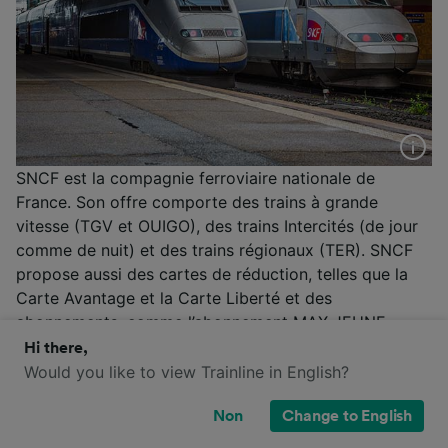
SNCF est la compagnie ferroviaire nationale de
France. Son offre comporte des trains à grande
vitesse (TGV et OUIGO), des trains Intercités (de jour
comme de nuit) et des trains régionaux (TER). SNCF
propose aussi des cartes de réduction, telles que la
Carte Avantage et la Carte Liberté et des
abonnements, comme l’abonnement MAX JEUNE.
Hi there,
Plus d'informations
Would you like to view Trainline in English?
SNCF
/
Tarifs SNCF
/
Cartes et abonnements
/
Trains en France
/
Ouverture des ventes SNCF été
/
Non
Change to English
Ouverture des ventes SNCF hiver
/