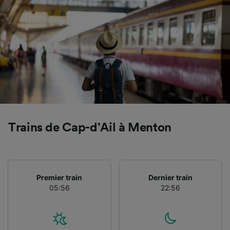
études d’audience et développement de
services.
Liste de nos partenaires (fournisseurs)
Trains de Cap-d’Ail à Menton
Premier train
Dernier train
05:56
22:56