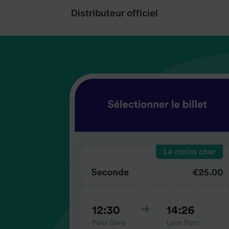
Distributeur officiel
coup
coup
coup