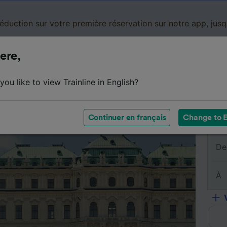
réduction sur votre première réservation sur notre app, jus
ere,
Cartes de réduction
Business
Panier
Mes
ou like to view Trainline in English?
sumé du trajet
Horaires
Classes
Services à bord
Continuer en français
Change to E
De
À