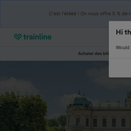
C'est l'étééé ! On vous offre 5 % de 
Hi th
Would y
Acheter des billets
Ré