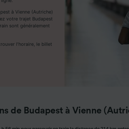
 ligne.
apest à Vienne (Autriche)
ez votre trajet Budapest
 train sont généralement
uver l'horaire, le billet
ns de Budapest à Vienne (Autr
2 h 56 min pour parcourir en train la distance de 214 km entr