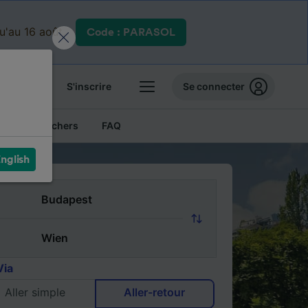
qu'au 16 août.
Code : PARASOL
 billets
S'inscrire
Se connecter
Billets pas chers
FAQ
nglish
Via
Aller simple
Aller-retour