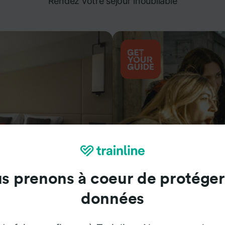
Rendez votre séjour inoubliable
s prenons à coeur de protéger
Attractions
données