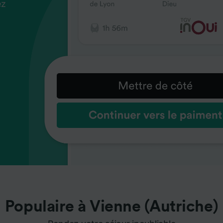
ez
us
ez
us
ez
us
s
s
s
Populaire à Vienne (Autriche)