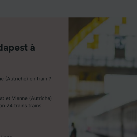
de performance des publicités et du contenu, études d’aud
pement de services.
e nos partenaires (fournisseurs)
dapest à
 (Autriche) en train ?
st et Vienne (Autriche)
n 24 trains trains