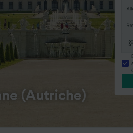
All
Re
ne (Autriche)