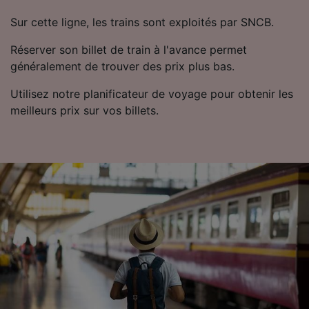
Utiliser des données de géolocalisation
Sur cette ligne, les trains sont exploités par SNCB.
précises. Analyser activement les
caractéristiques de l’appareil pour
Réserver son billet de train à l'avance permet
l’identification. Stocker et/ou accéder à des
généralement de trouver des prix plus bas.
informations sur un appareil. Publicités et
contenu personnalisés, mesure de
Utilisez notre planificateur de voyage pour obtenir les
performance des publicités et du contenu,
études d’audience et développement de
meilleurs prix sur vos billets.
services.
Liste de nos partenaires (fournisseurs)