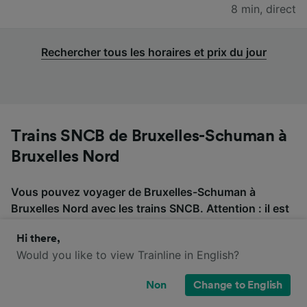
8 min
,
direct
Rechercher tous les horaires et prix du jour
Trains SNCB de Bruxelles-Schuman à
Bruxelles Nord
Vous pouvez voyager de Bruxelles-Schuman à
Bruxelles Nord avec les trains SNCB. Attention : il est
possible que le trajet soit desservi par différentes
Hi there,
compagnies de train et que des changements soient
Would you like to view Trainline in English?
prévus. Vérifiez donc bien si vous devez prendre une
correspondance avant d'acheter vos billets de train.
Non
Change to English