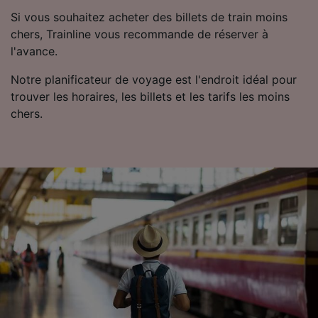
Utiliser des données de géolocalisation
Si vous souhaitez acheter des billets de train moins
précises. Analyser activement les
chers, Trainline vous recommande de réserver à
caractéristiques de l’appareil pour
l'avance.
l’identification. Stocker et/ou accéder à des
informations sur un appareil. Publicités et
Notre planificateur de voyage est l'endroit idéal pour
contenu personnalisés, mesure de
trouver les horaires, les billets et les tarifs les moins
performance des publicités et du contenu,
études d’audience et développement de
chers.
services.
Liste de nos partenaires (fournisseurs)