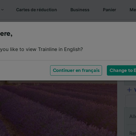
Cartes de réduction
Business
Panier
Mes
s billets
Résumé du trajet
Horaires
Billets pas chers
ere,
ou like to view Trainline in English?
De
Continuer en français
Change to E
À
All
Re