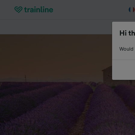
Acheter de
Hi th
Would y