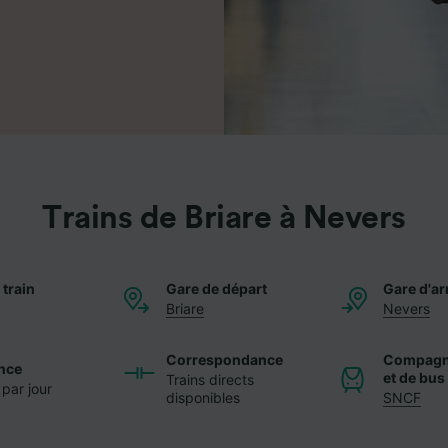
Trains de Briare à Nevers
 train
Gare de départ
Gare d'ar
Briare
Nevers
Correspondance
Compagni
nce
et de bus
Trains directs
 par jour
disponibles
SNCF