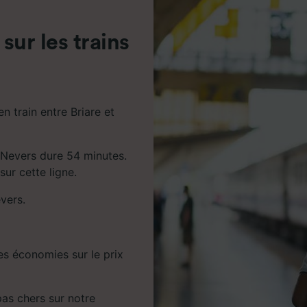
de performance des publicités et du contenu, études d’aud
pement de services.
 sur les trains
e nos partenaires (fournisseurs)
n train entre Briare et
t Nevers dure 54 minutes.
sur cette ligne.
evers.
es économies sur le prix
 pas chers sur notre