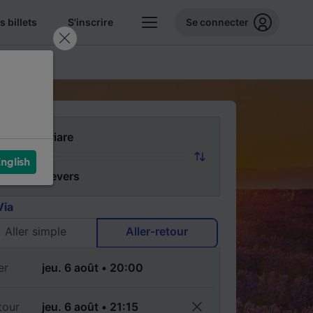
 billets
S'inscrire
Se connecter
FAQ
nglish
Via
Aller simple
Aller-retour
er
tour