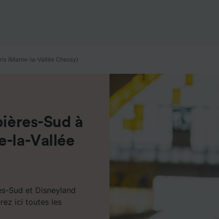
de performance des publicités et du contenu, études d’aud
pement de services.
e nos partenaires (fournisseurs)
ris (Marne-la-Vallée Chessy)
bières-Sud à
e-la-Vallée
res-Sud et Disneyland
ez ici toutes les