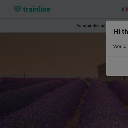
Acheter des billets
Ré
Hi th
Would y