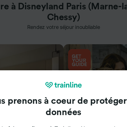
re à Disneyland Paris (Marne-l
Chessy)
Rendez votre séjour inoubliable
s prenons à coeur de protéger
données