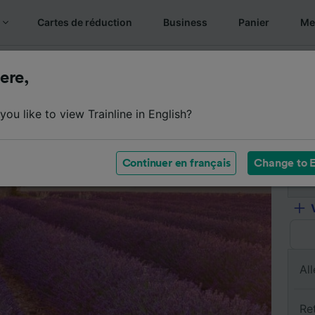
Cartes de réduction
Business
Panier
Mes
sumé du trajet
Horaires
Classes
Services à bord
ere,
ou like to view Trainline in English?
De
Continuer en français
Change to E
À
All
Re