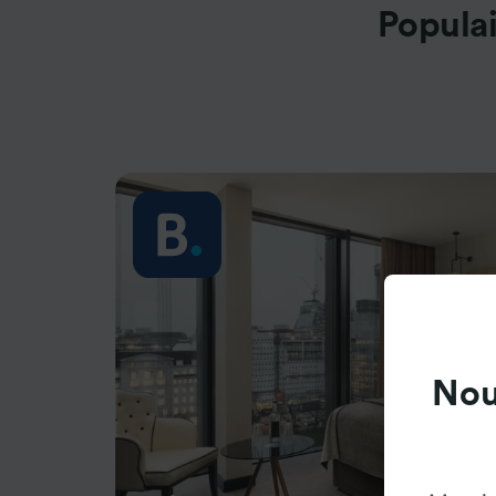
Populai
Nou