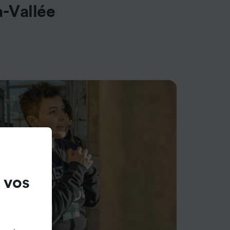
a-Vallée
 vos