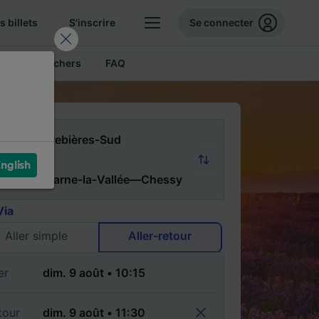
 billets
S'inscrire
Se connecter
Billets pas chers
FAQ
nglish
Via
Aller simple
Aller-retour
er
tour