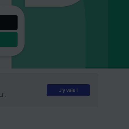
J'y vais !
ui.