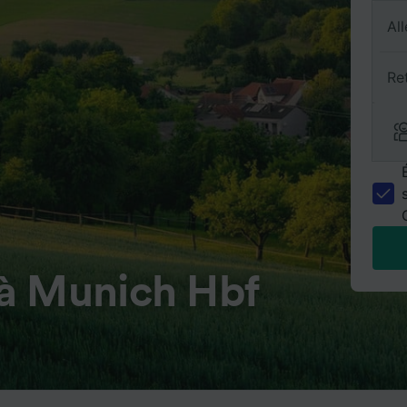
All
Re
à Munich Hbf