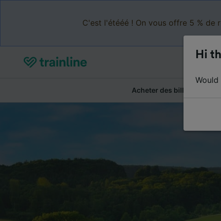
C'est l'étééé ! On vous offre 5 % de 
Hi th
Would y
Acheter des billets
Ré