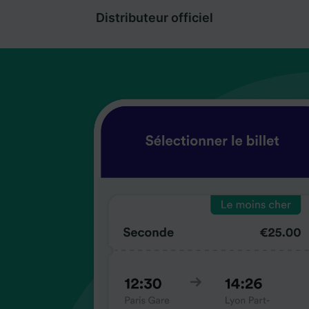
Distributeur officiel
coup
coup
coup