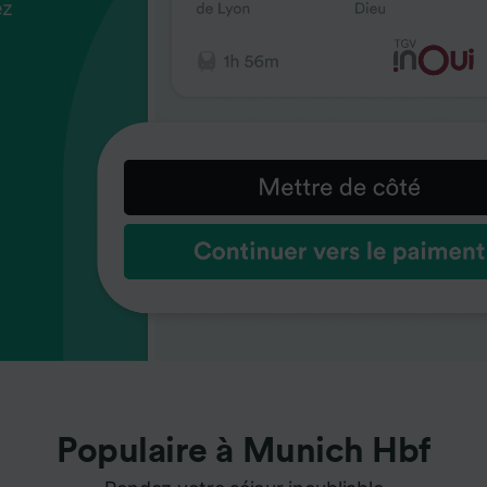
ez
us
ez
us
ez
us
s
s
s
Populaire à Munich Hbf