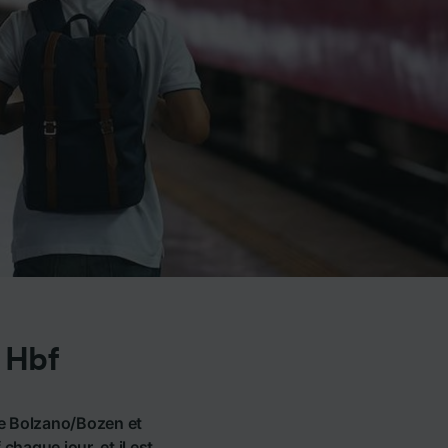
 Hbf
tre Bolzano/Bozen et
haque jour, et il est