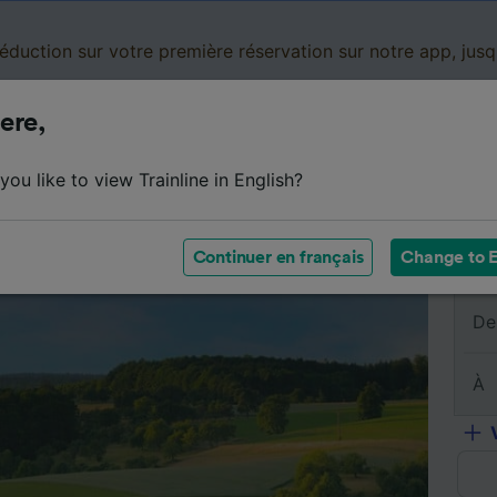
réduction sur votre première réservation sur notre app, jus
ere,
Cartes de réduction
Business
Panier
Mes
ou like to view Trainline in English?
sumé du trajet
Horaires
Classes
Services à bord
Continuer en français
Change to E
De
À