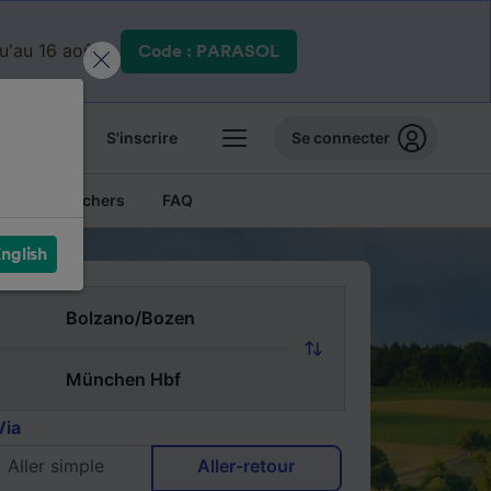
qu'au 16 août.
Code : PARASOL
 billets
S'inscrire
Se connecter
Billets pas chers
FAQ
nglish
Via
Aller simple
Aller-retour