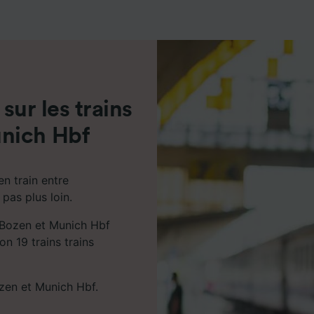
de performance des publicités et du contenu, études d’aud
pement de services.
e nos partenaires (fournisseurs)
 sur les trains
nich Hbf
n train entre
pas plus loin.
o/Bozen et Munich Hbf
n 19 trains trains
ozen et Munich Hbf.