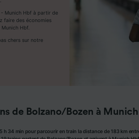
.
 - Munich Hbf à partir de
ez faire des économies
t Munich Hbf.
 pas chers sur notre
ins de Bolzano/Bozen à Munich
5 h 34 min pour parcourir en train la distance de 183 km en
19 trains partent de Bolzano/Bozen et arrivent à Munich Hbf c