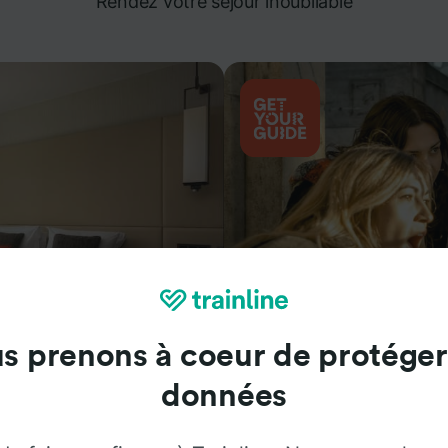
Rendez votre séjour inoubliable
s prenons à coeur de protéger
Attractions
données